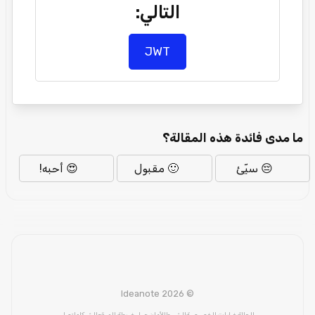
التالي:
JWT
ما مدى فائدة هذه المقالة؟
😔 سيّئ
🙂 مقبول
😍 أحبه!
© Ideanote 2026
الحالة
خيارات الخصوصية
الشروط
الأمان
حول
خريطة الموقع
الشركاء
اتصل