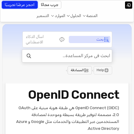
جرب مجانًا
احجز عرضًا تجريبيًا
المنصة
الحلول
الموارد
التسعير
اسأل الذكاء
بحث
الاصطناعي
Help
>
المصادقة
>
OpenID Connect
OpenID Connect (OIDC) هي طبقة هوية مبنية على OAuth
2.0، مصممة لتوفير طريقة بسيطة وموحدة لمصادقة
المستخدمين عبر التطبيقات والخدمات مثل Google و Azure
Active Directory.