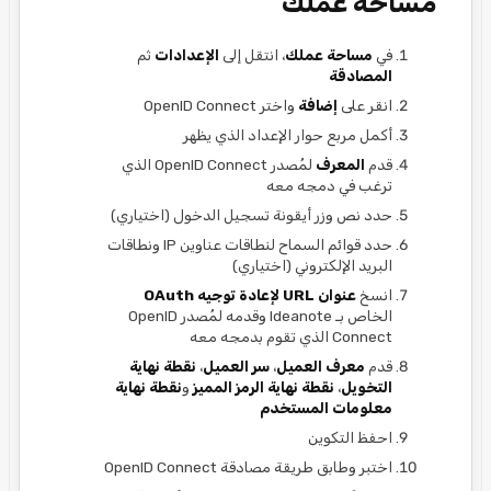
مساحة عملك
في
مساحة عملك
، انتقل إلى
الإعدادات
ثم
المصادقة
انقر على
إضافة
واختر OpenID Connect
أكمل مربع حوار الإعداد الذي يظهر
قدم
المعرف
لمُصدر OpenID Connect الذي
ترغب في دمجه معه
حدد نص وزر أيقونة تسجيل الدخول (اختياري)
حدد قوائم السماح لنطاقات عناوين IP ونطاقات
البريد الإلكتروني (اختياري)
انسخ
عنوان URL لإعادة توجيه OAuth
الخاص بـ Ideanote وقدمه لمُصدر OpenID
Connect الذي تقوم بدمجه معه
قدم
معرف العميل
،
سر العميل
،
نقطة نهاية
التخويل
،
نقطة نهاية الرمز المميز
و
نقطة نهاية
معلومات المستخدم
احفظ التكوين
اختبر وطابق طريقة مصادقة OpenID Connect