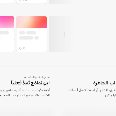
نماذج التقديم المخصصة
لب الجاهزة
ابنِ نماذج تُملأ فعلياً
 100 قالب مصمم لفرق الابتكار. أو احفظ أفضل أعمالك
أضف قوائم منسدلة، أشرطة تمرير، وحق
وتكرارًا.
الخاصة بك. اجمع المعلومات الصحيح