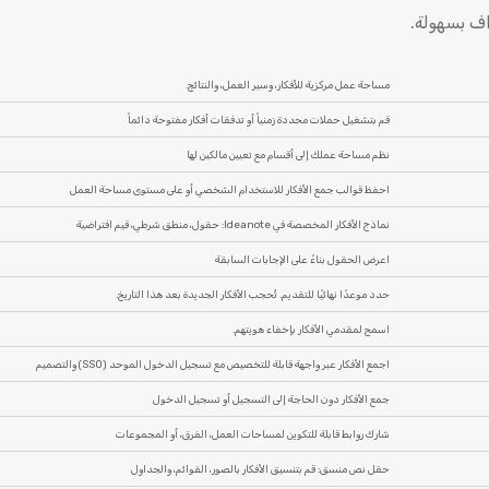
ف بسهولة.
مساحة عمل مركزية للأفكار، وسير العمل، والنتائج.
قم بتشغيل حملات محددة زمنياً أو تدفقات أفكار مفتوحة دائماً
نظم مساحة عملك إلى أقسام مع تعيين مالكين لها
احفظ قوالب جمع الأفكار للاستخدام الشخصي أو على مستوى مساحة العمل
نماذج الأفكار المخصصة في Ideanote: حقول، منطق شرطي، قيم افتراضية
اعرض الحقول بناءً على الإجابات السابقة
حدد موعدًا نهائيًا للتقديم. تُحجب الأفكار الجديدة بعد هذا التاريخ.
اسمح لمقدمي الأفكار بإخفاء هويتهم.
اجمع الأفكار عبر واجهة قابلة للتخصيص مع تسجيل الدخول الموحد (SSO) والتصميم
جمع الأفكار دون الحاجة إلى التسجيل أو تسجيل الدخول
شارك روابط قابلة للتكوين لمساحات العمل، الفرق، أو المجموعات
حقل نص منسق: قم بتنسيق الأفكار بالصور، القوائم، والجداول