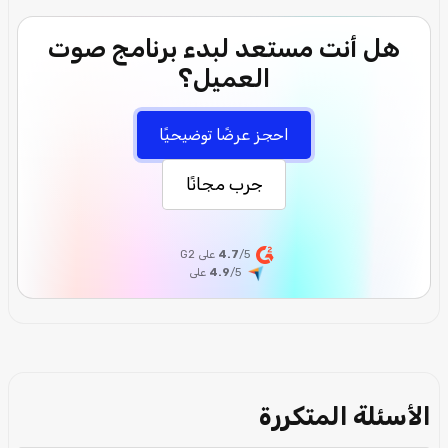
هل أنت مستعد لبدء برنامج صوت
العميل؟
احجز عرضًا توضيحيًا
جرب مجانًا
/5 على G2
4.7
/5
4.9
على
الأسئلة المتكررة