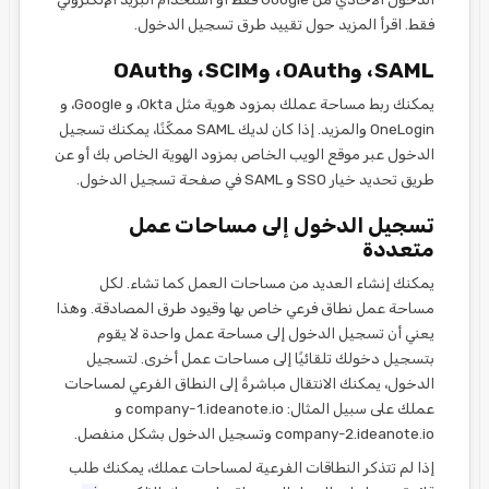
فقط. اقرأ المزيد حول تقييد طرق تسجيل الدخول.
SAML، وOAuth، وSCIM، وOAuth
يمكنك ربط مساحة عملك بمزود هوية مثل Okta، و Google، و
OneLogin والمزيد. إذا كان لديك SAML ممكّنًا، يمكنك تسجيل
الدخول عبر موقع الويب الخاص بمزود الهوية الخاص بك أو عن
طريق تحديد خيار SSO و SAML في صفحة تسجيل الدخول.
تسجيل الدخول إلى مساحات عمل
متعددة
يمكنك إنشاء العديد من مساحات العمل كما تشاء. لكل
مساحة عمل نطاق فرعي خاص بها وقيود طرق المصادقة. وهذا
يعني أن تسجيل الدخول إلى مساحة عمل واحدة لا يقوم
بتسجيل دخولك تلقائيًا إلى مساحات عمل أخرى. لتسجيل
الدخول، يمكنك الانتقال مباشرةً إلى النطاق الفرعي لمساحات
عملك على سبيل المثال: company-1.ideanote.io و
company-2.ideanote.io وتسجيل الدخول بشكل منفصل.
إذا لم تتذكر النطاقات الفرعية لمساحات عملك، يمكنك طلب