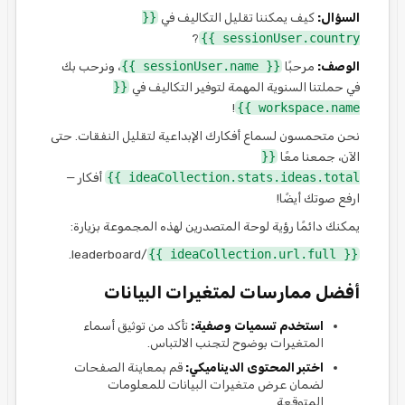
السؤال:
كيف يمكننا تقليل التكاليف في
{{
?
sessionUser.country }}
الوصف:
مرحبًا
{{ sessionUser.name }}
، ونرحب بك
في حملتنا السنوية المهمة لتوفير التكاليف في
{{
!
workspace.name }}
نحن متحمسون لسماع أفكارك الإبداعية لتقليل النفقات. حتى
الآن، جمعنا معًا
{{
ideaCollection.stats.ideas.total }}
أفكار —
ارفع صوتك أيضًا!
يمكنك دائمًا رؤية لوحة المتصدرين لهذه المجموعة بزيارة:
/leaderboard.
{{ ideaCollection.url.full }}
أفضل ممارسات لمتغيرات البيانات
استخدم تسميات وصفية:
تأكد من توثيق أسماء
المتغيرات بوضوح لتجنب الالتباس.
اختبر المحتوى الديناميكي:
قم بمعاينة الصفحات
لضمان عرض متغيرات البيانات للمعلومات
المتوقعة.