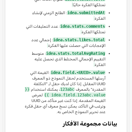
تمتلكها الفكرة حاليًا
idea.submittedAt
: الطابع الزمني لإنشاء
الفكرة
idea.stats.comments
: عدد التعليقات التي
تمتلكها الفكرة
idea.stats.likes.total
: إجمالي عدد
الإعجابات التي حصلت عليها الفكرة
idea.stats.totalAvgRating
: متوسط
التقييم الإجمالي المختلط الذي تحصل عليه
الفكرة
idea.field.<UUID>.value
: القيمة التي
أرسلها المستخدم لحقل النموذج ذو المعرف
UUID المقابل. إذا كان لديك حقل لـ "التكلفة
المقدرة" بالمعرف
123abc
، يمكنك استخدام
{{
idea.field.123abc.value }}
لعرض
القيمة المقدمة. إذا كنت غير متأكد من UUID
وترغب في التأكد، يمكن نسخ معرف أي حقل فكرة
عند تحرير النموذج الخاص به.
بيانات مجموعة الأفكار