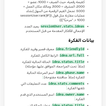
كقيمة رقمية، حيث الضيف = 1000، عضو =
2000، المشرف = 3000، ومالك مكان العمل =
5000. تجعل القيم الرقمية من السهل إنشاء
عمليات مقارنة مثل قول {{IF(sessionUser.rank
> 1000, "مرحبًا")}}
sessionUser.stats.ideas
: يعيد العدد
الإجمالي للأفكار المقدمة من قبل المستخدم.
بيانات الفكرة
idea.friendlyId
: معرف قصير وفريد للفكرة.
idea.url.full
: الرابط الكامل للفكرة.
idea.status.title
: الحالة الحالية للفكرة
(مثلاً: تحت المراجعة، الموافق عليها، مؤجلة).
idea.phase.name
: اسم المرحلة الحالية
للفكرة (مثلاً: مناقشة مفتوحة).
idea.stats.comments
: عدد التعليقات التي
تلقتها الفكرة.
idea.owner.name
: اسم المستخدم الذي قدم
الفكرة.
idea.status.title
: عنوان الحالة التي