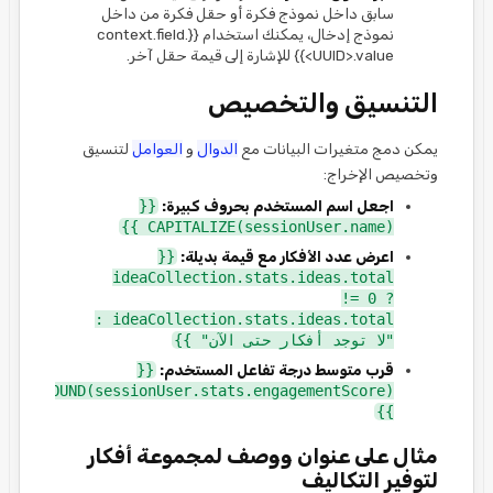
سابق داخل نموذج فكرة أو حقل فكرة من داخل
نموذج إدخال، يمكنك استخدام {{context.field.
<UUID>.value}} للإشارة إلى قيمة حقل آخر.
التنسيق والتخصيص
يمكن دمج متغيرات البيانات مع
الدوال
و
العوامل
لتنسيق
وتخصيص الإخراج:
اجعل اسم المستخدم بحروف كبيرة:
{{
CAPITALIZE(sessionUser.name) }}
اعرض عدد الأفكار مع قيمة بديلة:
{{
ideaCollection.stats.ideas.total
!= 0 ?
ideaCollection.stats.ideas.total :
"لا توجد أفكار حتى الآن" }}
قرب متوسط درجة تفاعل المستخدم:
{{
ROUND(sessionUser.stats.engagementScore)
}}
مثال على عنوان ووصف لمجموعة أفكار
لتوفير التكاليف