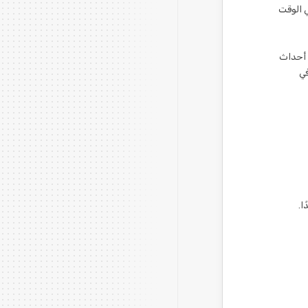
 الوقت
 أحداث
في
دًا.