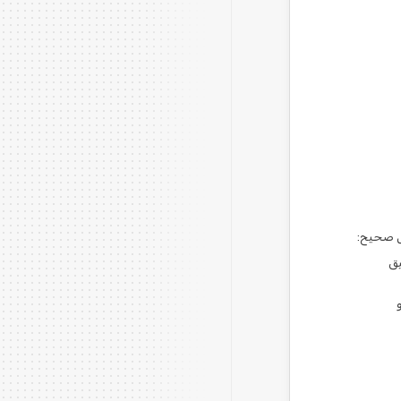
ل صحيح:
يق