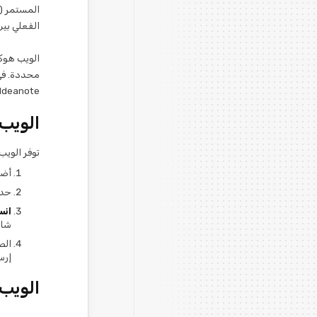
المستمر (أ
الفعلي بين
الويب هوك
Ideanote) وكإجراء (لإرسال البيانات إلى تطبيق آخر).
الوي
توفر الويب هوكس في Ideanote طري
أضف
حدد 'Webhook'
انسخ
شار
إرس
الويب