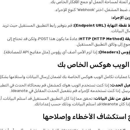
 أتمتة لمساحة العمل أو جمع الأفكار الخاص بك.
ط المشغل، اختر 'Webhook' كنوع للإجراء.
ين الإجراء:
قطة النهاية (Endpoint URL):
قم بتوفير رابط التطبيق المستقبِل حيث تريد
ال البيانات.
HTTP (HTTP M):
عادةً ما يكون هذا POST، ولكن قد تحتاج إلى
جوع إلى وثائق التطبيق المستقبِل.
س (Headers):
إذا لزم الأمر، أضف أي رؤوس (مثل مفاتيح API للمصادقة).
 الويب هوكس الخاص بك
مًا عمليات تكامل الويب هوكس الخاصة بك لضمان إرسال البيانات واستلامها بشك
يل الحدث:
إذا كنت تستخدم الويب هوك كمشغل، قم بمحاكاة الحدث في التطب
رسِل. إذا كنت تستخدمه كإجراء، قم بتفعيل الحدث المقابل في Ideanote.
حقق من نقل البيانات:
تحقق مما إذا كان التطبيق المستقبِل قد استلم البيانات، أو
Ide قد استلم البيانات، وذلك حسب إعداداتك.
 استكشاف الأخطاء وإصلاحها