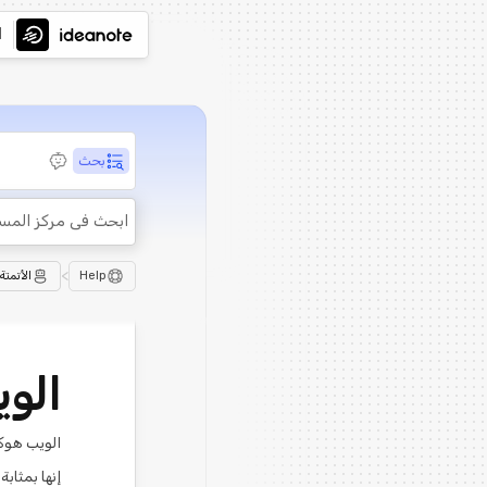
ا
بحث
>
Help
الأتمتة
الو
الويب هوك
إنها بمثاب