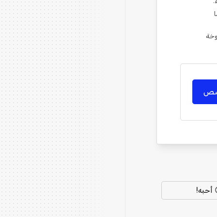
ا
webhook URL) منسوخة
خصص
 أحبه!