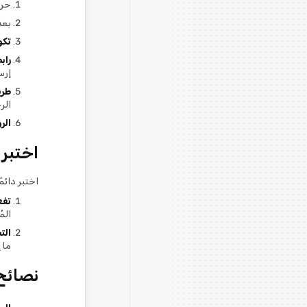
حرر
بعد ضب
تكو
رابط ن
إرس
طريقة ethod
الر
الرؤو
اختبر
اختبر دائ
تفع
المُ
الت
ما إذا كان anote
نصائح