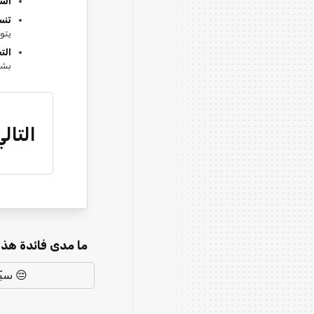
ات:
rmat):
ِل.
Ls):
ية.
لتالي:
ئدة هذه المقالة؟
 سيّئ