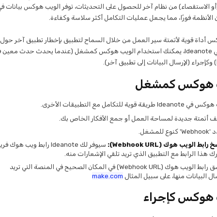
و الاستقصاء) من نظام آخر للحصول على التحديثات، توفر الويب هوكس بيانات في
 الأنظمة فورًا، مما يجعل عمليات التكامل أكثر سلاسة وكفاءة.
س أداة قوية لأتمتة سير العمل من خلال السماح لتطبيق بإخطار تطبيق آخر حول
محددة. في Ideanote، يمكنك استخدام الويب هوكس كمشغل (عندما يحدث حدث معين 
ب هوكس كمشغل
قة قوية للتكامل مع التطبيقات الأخرى.
 أتمتة جديدة لمساحة العمل أو جمع الأفكار الخاص بك.
 كنوع للمشغل.
 رابط الويب هوك (Webhook URL):
سيوفر لك Ideanote رابط ويب هوك فري
ك هذا الرابط مع التطبيق الذي تريد تلقي الإشعارات منه.
الصق رابط الويب هوك (Webhook URL) في المكان الصحيح في المنصة التي تريد
ال البيانات منها، على سبيل المثال
make.com
 هوكس كإجراء