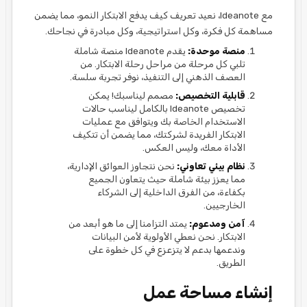
مع Ideanote، نعيد تعريف كيف يدفع الابتكار النمو، مما يضمن
مساهمة كل فكرة، وكل استراتيجية، وكل مبادرة في نجاحك.
منصة موحدة:
يقدم Ideanote منصة شاملة
تلبي كل مرحلة من مراحل رحلة الابتكار. من
العصف الذهني إلى التنفيذ، نوفر تجربة سلسة.
قابلية التخصيص:
مصمم ليناسبك! يمكن
تخصيص Ideanote بالكامل ليناسب حالات
الاستخدام الخاصة بك ويتوافق مع عمليات
الابتكار الفريدة لشركتك، مما يضمن أن تتكيف
الأداة معك، وليس العكس.
نظام بيئي تعاوني:
نحن نتجاوز العوائق الإدارية،
مما يعزز بيئة شاملة حيث يتعاون الجميع
بكفاءة، من الفرق الداخلية إلى الشركاء
الخارجيين.
آمن ومدعوم:
يمتد التزامنا إلى ما هو أبعد من
الابتكار. نحن نعطي الأولوية لأمن البيانات
وندعمها بدعم لا يتزعزع في كل خطوة على
الطريق.
إنشاء مساحة عمل