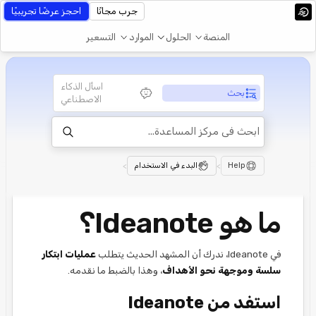
جرب مجانًا
احجز عرضًا تجريبيًا
المنصة
الحلول
الموارد
التسعير
اسأل الذكاء
بحث
الاصطناعي
Help
>
البدء في الاستخدام
>
ما هو Ideanote؟
في Ideanote، ندرك أن المشهد الحديث يتطلب
عمليات ابتكار
سلسة وموجهة نحو الأهداف
، وهذا بالضبط ما
نقدمه.
استفد من Ideanote