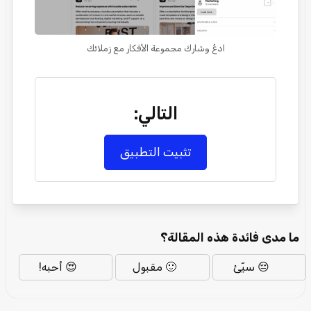
ادعُ وشارك مجموعة الأفكار مع زملائك
التالي:
تثبيت التطبيق
ما مدى فائدة هذه المقالة؟
😔 سيّئ
🙂 مقبول
😍 أحبه!