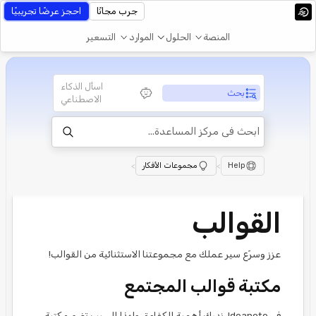
جرب مجانًا
احجز عرضًا تجريبيًا
المنصة
الحلول
الموارد
التسعير
اسأل الذكاء
بحث
الاصطناعي
Help
>
مجموعات الأفكار
>
القوالب
عزز وسرّع سير عملك مع مجموعتنا الاستثنائية من القوالب!
مكتبة قوالب المجتمع
في Ideanote، ندرك أهمية الكفاءة، ولهذا السبب تضم مكتبة