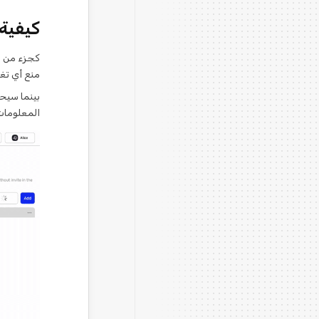
كيفية
كجزء من ال
منع أي تغ
بينما سيح
المعلومات