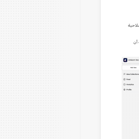
لاحية
أن