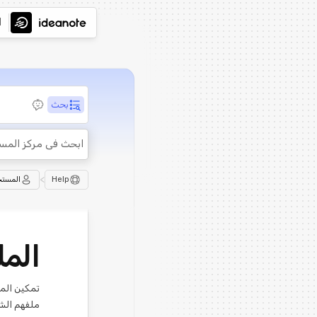
ا
بحث
>
Help
المست
الم
ملفهم الشخ