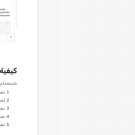
كيفية
باستخدام 
تغي
إضا
تغي
تغي
تغي