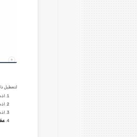
لتعطيل ذل
اذه
اذه
اذه
عطّ