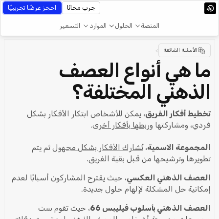
جرب مجانًا
احجز عرضًا تجريبيًا
المنصة
الحلول
الموارد
التسعير
الأسئلة الشائعة
>
ما هي أنواع العصف
الذهني المختلفة؟
تخطيط أفكار الفريق
، يمكن للأشخاص ابتكار الأفكار بشكل
فردي، ومشاركتها و
ربطها بأفكار أخرى
.
المجموعة الاسمية
،
تُشارك الأفكار بشكل مجهول
ثم يتم
تطويرها وترشيحها من قبل بقية الفريق.
العصف الذهني العكسي
، حيث يقترح المشاركون أسبابًا لعدم
إمكانية حل المشكلة لإلهام حلول جديدة.
العصف الذهني بأسلوب فيليبس 66
، حيث تقوم ست