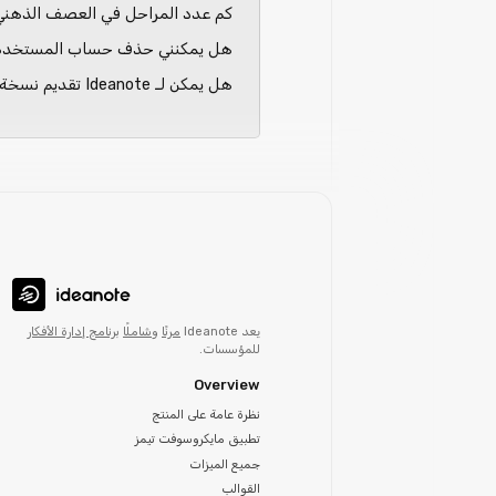
كم عدد المراحل في العصف الذهني
هل يمكنني حذف حساب المستخدم و
هل يمكن لـ Ideanote تقديم نسخة كاملة أو ملخص مُخفى من تقرير اختبار الاختراق المستقل من طرف ثالث؟
يعد Ideanote
مرنًا
و
شاملًا
برنامج إدارة الأفكار
للمؤسسات.
Overview
نظرة عامة على المنتج
تطبيق مايكروسوفت تيمز
جميع الميزات
القوالب