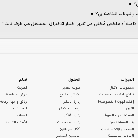
؟
البيانات الخاصة بي؟
الميزات
الحلول
تعلم
مجموعات الأفكار
صوت العميل
الطريقة
نماذج التقديم المخصصة
الابتكار المفتوح
مركز المساعدة
إخفاء الهوية (الخصوصية)
إدارة الابتكار
وثائق واجهة برمجة 
الفرق
برمجيات الأفكار
التحديثات
المستخدمون الضيوف
إدارة الأفكار
العملاء
رتب المستخدمين
إدارة الملاحظات
الأسئلة الشائعة
السحب والإفلات كانبان
أفكار الموظفين
الحالات المخصصة
التحسين المستمر