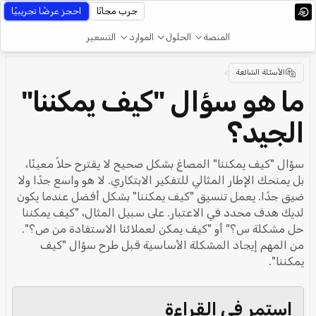
جرب مجانًا
احجز عرضًا تجريبيًا
المنصة
الحلول
الموارد
التسعير
الأسئلة الشائعة
>
ما هو سؤال "كيف يمكننا"
الجيد؟
سؤال "كيف يمكننا" المصاغ بشكل صحيح لا يقترح حلاً معينًا،
بل يمنحك الإطار المثالي للتفكير الابتكاري. لا هو واسع جدًا ولا
ضيق جدًا. يعمل تنسيق "كيف يمكننا" بشكل أفضل عندما يكون
لديك هدف محدد في الاعتبار. على سبيل المثال، "كيف يمكننا
حل مشكلة س؟" أو "كيف يمكن لعملائنا الاستفادة من ص؟".
من المهم إيجاد المشكلة الأساسية قبل طرح سؤال "كيف
يمكننا".
استمر في القراءة