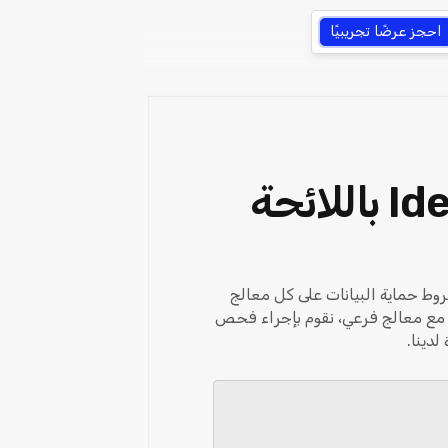
احجز عرضًا تجريبيًا
هل يلتزم المعالجون الفرعيون في Ideanote باللائحة
 اتفاقيات معالجة بيانات مكتوبة ("DPA") مع جميع المعالجات الفرعية لدينا. تفرض Ideanote شروط حماية البيانات على كل معالج
د مع معالج فرعي، نقوم بإجراء فحص
دينا.