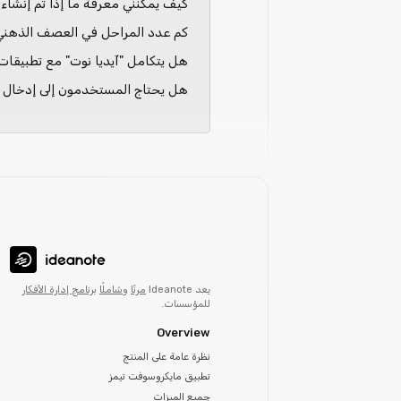
كيف يمكنني معرفة ما إذا تم إنشاء ا
كم عدد المراحل في العصف الذهني
هل يتكامل "آيديا نوت" مع تطبيقات
هل يحتاج المستخدمون إلى إدخال ب
يعد Ideanote
مرنًا
و
شاملًا
برنامج إدارة الأفكار
للمؤسسات.
Overview
نظرة عامة على المنتج
تطبيق مايكروسوفت تيمز
جميع الميزات