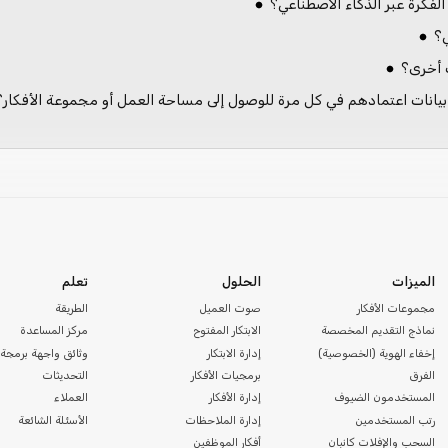
لفكرة عبر الذكاء الاصطناعي؟
؟
 أخرى؟
يانات اعتمادهم في كل مرة للوصول إلى مساحة العمل أو مجموعة الأفكار؟
الميزات
الحلول
تعلم
مجموعات الأفكار
صوت العميل
الطريقة
نماذج التقديم المخصصة
الابتكار المفتوح
مركز المساعدة
إخفاء الهوية (الخصوصية)
إدارة الابتكار
وثائق واجهة برمجة 
الفرق
برمجيات الأفكار
التحديثات
المستخدمون الضيوف
إدارة الأفكار
العملاء
رتب المستخدمين
إدارة الملاحظات
الأسئلة الشائعة
السحب والإفلات كانبان
أفكار الموظفين