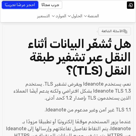
جرب مجانًا
احجز عرضًا تجريبيًا
المنصة
الحلول
الموارد
التسعير
الأسئلة الشائعة
>
هل تُشفّر البيانات أثناء
النقل عبر تشفير طبقة
النقل (TLS)؟
نعم، يستخدم Ideanote ويفرض تشفير TLS. يستخدم
Ideanote TLS 1.3 بشكل افتراضي ولكنه يدعم أيضًا العملاء
الذين يستخدمون TLS بإصدار 1.2 كحد أدنى.
TLS 1.1 غير آمن وغير مدعوم من Ideanote.
عندما يزور المستخدم موقعًا إلكترونيًا أو تطبيقًا مزودًا بـ
Ideanote، يتم التقاط تفاصيل تفاعلاتهم وإرسالها إلى Ideanote
عبر HTTPS. يتم تشفير جميع البيانات المنقولة عبر HTTPS.