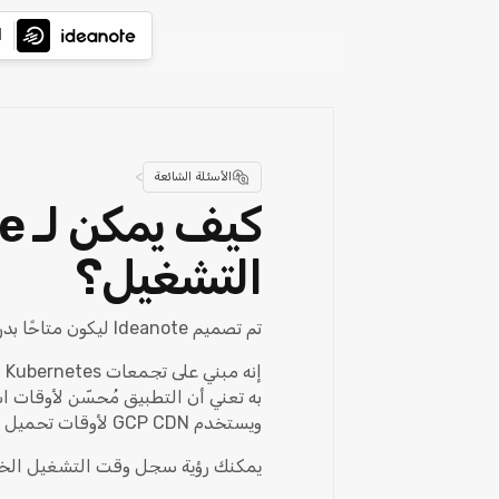
ا
>
الأسئلة الشائعة
التشغيل؟
تم تصميم Ideanote ليكون متاحًا بدرجة عالية.
إ
ويستخدم GCP CDN لأوقات تحميل أسرع. تضمن Ideanote وقت تشغيل بنسبة 99.9% لعملاء المؤسسات.
يمكنك رؤية سجل وقت التشغيل الخا