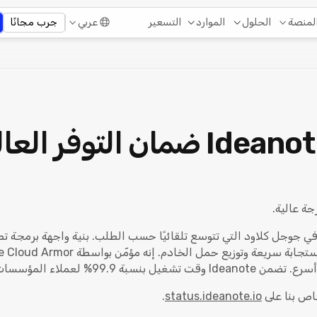
التسعير
لمنصة
الحلول
الموارد
عربي
جرب مجانًا
كيف يمكن لـ Ideanote ضمان التو
نه مبني على تجمعات Kubernetes في جوجل كلاود التي تتوسع تلقائيًا حسب الطلب. بنية وا
ص بنا على
status.ideanote.io
.