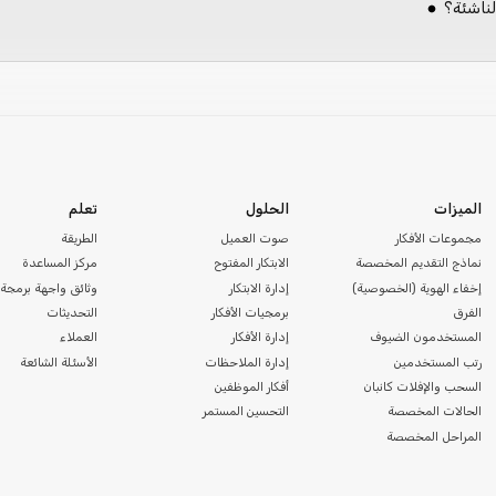
ناشئة؟
الميزات
الحلول
تعلم
مجموعات الأفكار
صوت العميل
الطريقة
نماذج التقديم المخصصة
الابتكار المفتوح
مركز المساعدة
إخفاء الهوية (الخصوصية)
إدارة الابتكار
وثائق واجهة برمجة 
الفرق
برمجيات الأفكار
التحديثات
المستخدمون الضيوف
إدارة الأفكار
العملاء
رتب المستخدمين
إدارة الملاحظات
الأسئلة الشائعة
السحب والإفلات كانبان
أفكار الموظفين
الحالات المخصصة
التحسين المستمر
المراحل المخصصة