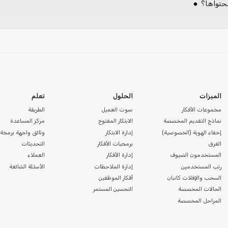
محتواها؟
الميزات
الحلول
تعلم
مجموعات الأفكار
صوت العميل
الطريقة
نماذج التقديم المخصصة
الابتكار المفتوح
مركز المساعدة
إخفاء الهوية (الخصوصية)
إدارة الابتكار
وثائق واجهة برمجة 
الفرق
برمجيات الأفكار
التحديثات
المستخدمون الضيوف
إدارة الأفكار
العملاء
رتب المستخدمين
إدارة الملاحظات
الأسئلة الشائعة
السحب والإفلات كانبان
أفكار الموظفين
الحالات المخصصة
التحسين المستمر
المراحل المخصصة