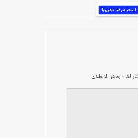
احجز عرضًا تجريبيًا
 لك - جاهز للانطلاق.