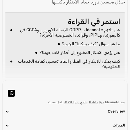
خلال تحسين دورة حياة الابتكار بأكملها.
استمر في القراءة
هل تلتزم Ideanote بـ GDPR للاتحاد الأوروبي، وCCPA في
كاليفورنيا، وPIPL، وقوانين الخصوصية الأخرى؟
ما هو سؤال "كيف يمكننا" الجيد؟
هل يؤدي الابتكار المفتوح إلى أفكار ذات جودة؟
كيف يمكن للابتكار في القطاع العام تحسين كفاءة الخدمات
الحكومية؟
يعد Ideanote
مرنًا
و
شاملًا
برنامج إدارة الأفكار
للمؤسسات.
Overview
الميزات