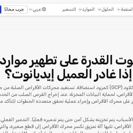
التسعير
لمنصة
الحلول
الموارد
عربي
جرب مجانًا
وت القدرة على تطهير موارد
إذا غادر العميل إيديانوت؟
نعم. تستخدم إيديانوت منصة جوجل كلاود (GCP) كمزود استضافة. تستفيد محركات الأقر
) وقفل محرك الأقراص، لحماية البيانات المخزنة. عند إخراج القرص الصلب من ا
 على محرك الأقراص وإجراء عملية تحقق متعددة الخطوات للتأكد من
سباب، يتم تخزينه بشكل آمن حتى يتم تدميره فعليًا. التدمير الفعلي
الأقراص، تليها آلة تمزيق تكسر محرك الأقراص إلى قطع صغيرة، والتي