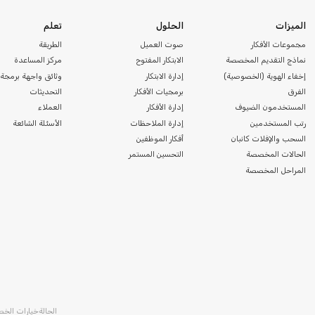
الميزات
الحلول
تعلم
مجموعات الأفكار
صوت العميل
الطريقة
نماذج التقديم المخصصة
الابتكار المفتوح
مركز المساعدة
إخفاء الهوية (الخصوصية)
إدارة الابتكار
وثائق واجهة برمجة 
الفرق
برمجيات الأفكار
التحديثات
المستخدمون الضيوف
إدارة الأفكار
العملاء
رتب المستخدمين
إدارة الملاحظات
الأسئلة الشائعة
السحب والإفلات كانبان
أفكار الموظفين
الحالات المخصصة
التحسين المستمر
المراحل المخصصة
الحالة
خيارات الخ