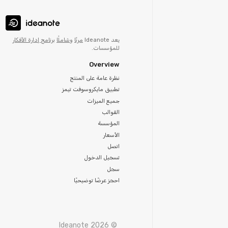
يعد Ideanote
مرنًا
و
شاملًا
برنامج إدارة الأفكار
للمؤسسات.
Overview
نظرة عامة على المنتج
تطبيق مايكروسوفت تيمز
جميع الميزات
القوالب
المؤسسة
الأسعار
اتصل
تسجيل الدخول
سجل
احجز عرضًا توضيحيًا
© Ideanote 2026