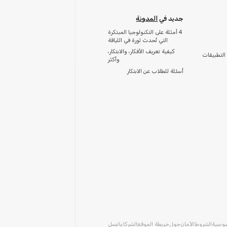
جديد في
المدونة
4 أمثلة على التكنولوجيا المبتكرة
التي تُحدث ثورة في اللياقة
كيفية تعريف الأفكار، والابتكار،
التطبيقات
وأكثر
أسئلة للطلاب عن الابتكار
صوصية
الشروط
الأمان
حول
خريطة الموقع
الشركاء
اتصل