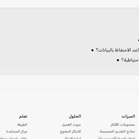
د الاحتفاظ بالبيانات؟
الميزات
الحلول
تعلم
مجموعات الأفكار
صوت العميل
الطريقة
نماذج التقديم المخصصة
الابتكار المفتوح
مركز المساعدة
إخفاء الهوية (الخصوصية)
إدارة الابتكار
وثائق واجهة برمجة 