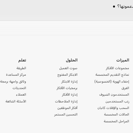
عمونها؟
الميزات
الحلول
تعلم
مجموعات الأفكار
صوت العميل
الطريقة
نماذج التقديم المخصصة
الابتكار المفتوح
مركز المساعدة
إخفاء الهوية (الخصوصية)
إدارة الابتكار
وثائق واجهة برمجة 
الفرق
برمجيات الأفكار
التحديثات
المستخدمون الضيوف
إدارة الأفكار
العملاء
رتب المستخدمين
إدارة الملاحظات
الأسئلة الشائعة
السحب والإفلات كانبان
أفكار الموظفين
الحالات المخصصة
التحسين المستمر
المراحل المخصصة