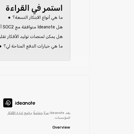
استمر في القراءة
ما هي أنواع الابتكار التسعة؟
هل Ideanote متوافقة مع SOC2 أم ISO27001؟
هل يمكن لمنصات توليد الأفكار تقلي
ما هي خيارات الدفع المتاحة لي؟
يعد Ideanote
مرنًا
و
شاملًا
برنامج إدارة الأفكار
للمؤسسات.
Overview