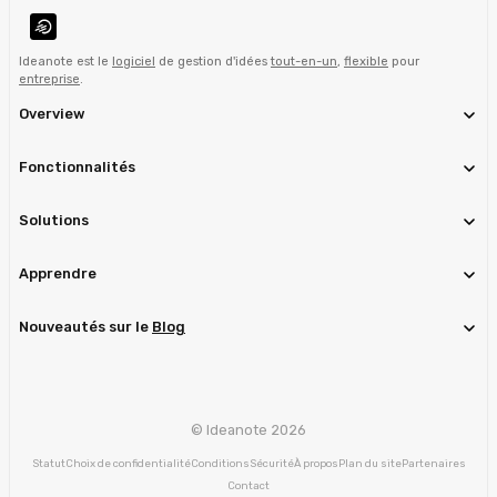
Ideanote est le
logiciel
de gestion d'idées
tout-en-un
,
flexible
pour
entreprise
.
Overview
Fonctionnalités
Solutions
Apprendre
Nouveautés sur le
Blog
© Ideanote 2026
Statut
Choix de confidentialité
Conditions
Sécurité
À propos
Plan du site
Partenaires
Contact