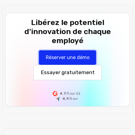
Libérez le potentiel
d'innovation de chaque
employé
Réserver une démo
Essayer gratuitement
4.7
/5 sur G2
4.9
/5
sur