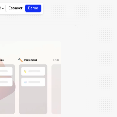
R
Essayer
Démo