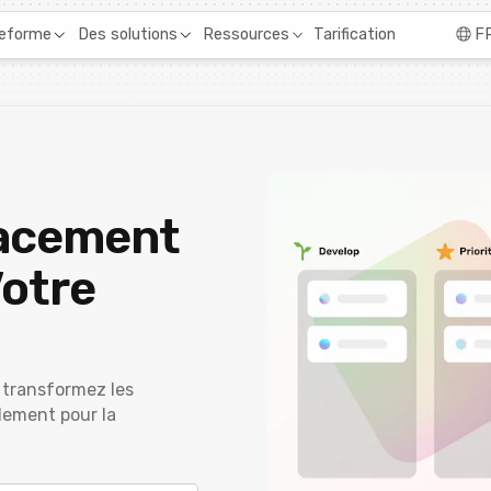
Tarification
teforme
Des solutions
Ressources
F
cacement
Votre
t transformez les
dement pour la