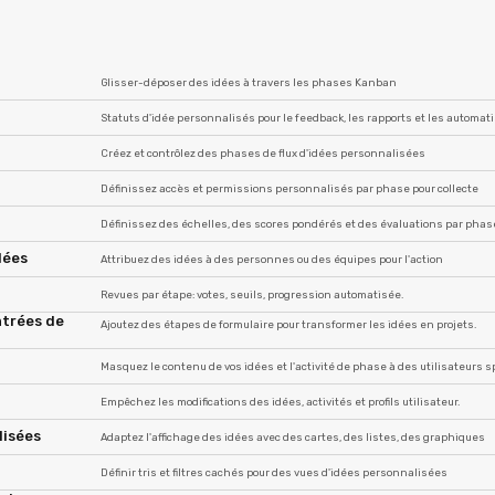
Glisser-déposer des idées à travers les phases Kanban
Statuts d'idée personnalisés pour le feedback, les rapports et les automat
Créez et contrôlez des phases de flux d'idées personnalisées
Définissez accès et permissions personnalisés par phase pour collecte
Définissez des échelles, des scores pondérés et des évaluations par phas
dées
Attribuez des idées à des personnes ou des équipes pour l'action
Revues par étape: votes, seuils, progression automatisée.
ntrées de
Ajoutez des étapes de formulaire pour transformer les idées en projets.
Masquez le contenu de vos idées et l'activité de phase à des utilisateurs s
Empêchez les modifications des idées, activités et profils utilisateur.
lisées
Adaptez l'affichage des idées avec des cartes, des listes, des graphiques
Définir tris et filtres cachés pour des vues d'idées personnalisées