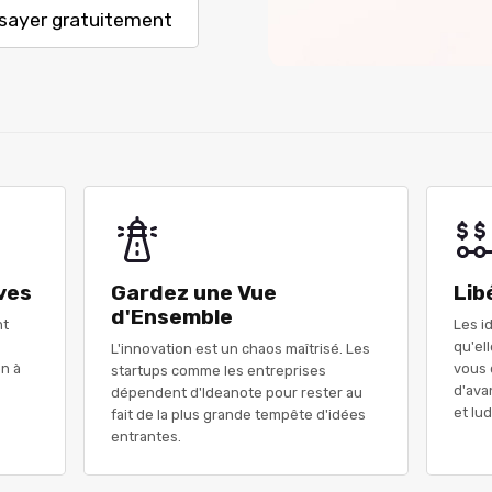
sayer gratuitement
ves
Gardez une Vue
Lib
d'Ensemble
nt
Les i
qu'el
L'innovation est un chaos maîtrisé. Les
n à
vous 
startups comme les entreprises
d'ava
dépendent d'Ideanote pour rester au
et lu
fait de la plus grande tempête d'idées
entrantes.