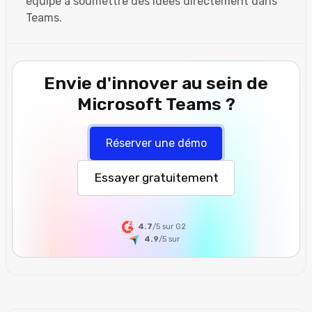
équipe à soumettre des idées directement dans
Teams.
Envie d'innover au sein de
Microsoft Teams ?
Réserver une démo
Essayer gratuitement
4.7
/5 sur G2
4.9
/5
sur