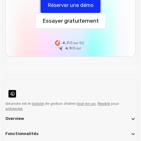
Réserver une démo
Essayer gratuitement
4.7
/5 sur G2
4.9
/5
sur
Ideanote est le
logiciel
de gestion d'idées
tout-en-un
,
flexible
pour
entreprise
.
Overview
Fonctionnalités