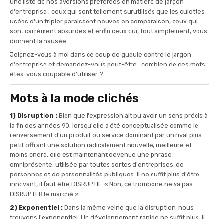
une liste de nos aversions préférées en matière de jargon
d'entreprise ; ceux qui sont tellement surutilisés que les culottes
usées d'un fripier paraissent neuves en comparaison, ceux qui
sont carrément absurdes et enfin ceux qui, tout simplement, vous
donnent la nausée.
Joignez-vous à moi dans ce coup de gueule contre le jargon
d'entreprise et demandez-vous peut-être : combien de ces mots
êtes-vous coupable d'utiliser ?
Mots à la mode clichés
1) Disruption :
Bien que l'expression ait pu avoir un sens précis à
la fin des années 90, lorsqu'elle a été conceptualisée comme le
renversement d'un produit ou service dominant par un rival plus
petit offrant une solution radicalement nouvelle, meilleure et
moins chère, elle est maintenant devenue une phrase
omniprésente, utilisée par toutes sortes d'entreprises, de
personnes et de personnalités publiques. Il ne suffit plus d'être
innovant, il faut être DISRUPTIF. « Non, ce trombone ne va pas
DISRUPTER le marché ».
2) Exponentiel :
Dans la même veine que la disruption, nous
trouvons l'exponentiel. Un développement rapide ne suffit plus, il