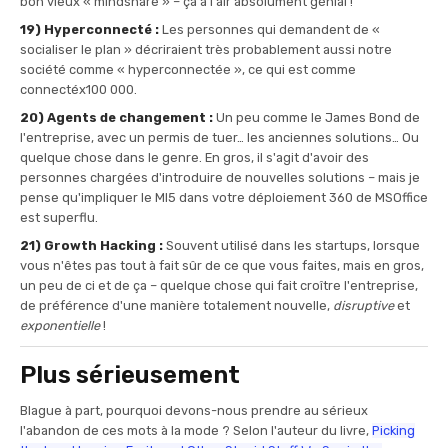
bon vieux « mindshare » – ça a l'air absolument génial !
19) Hyperconnecté :
Les personnes qui demandent de «
socialiser le plan » décriraient très probablement aussi notre
société comme « hyperconnectée », ce qui est comme
connectéx100 000.
20) Agents de changement :
Un peu comme le James Bond de
l'entreprise, avec un permis de tuer… les anciennes solutions… Ou
quelque chose dans le genre. En gros, il s'agit d'avoir des
personnes chargées d'introduire de nouvelles solutions – mais je
pense qu'impliquer le MI5 dans votre déploiement 360 de MSOffice
est superflu.
21) Growth Hacking :
Souvent utilisé dans les startups, lorsque
vous n'êtes pas tout à fait sûr de ce que vous faites, mais en gros,
un peu de ci et de ça – quelque chose qui fait croître l'entreprise,
de préférence d'une manière totalement nouvelle,
disruptive
et
exponentielle
!
Plus sérieusement
Blague à part, pourquoi devons-nous prendre au sérieux
l'abandon de ces mots à la mode ? Selon l'auteur du livre,
Picking