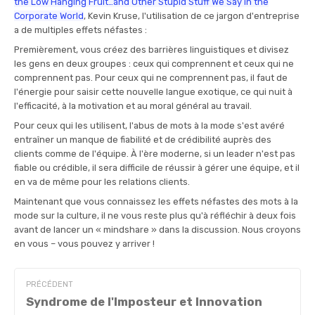
the Low Hanging Fruit…and Other Stupid Stuff We Say in the
Corporate World
, Kevin Kruse, l'utilisation de ce jargon d'entreprise
a de multiples effets néfastes :
Premièrement, vous créez des barrières linguistiques et divisez
les gens en deux groupes : ceux qui comprennent et ceux qui ne
comprennent pas. Pour ceux qui ne comprennent pas, il faut de
l'énergie pour saisir cette nouvelle langue exotique, ce qui nuit à
l'efficacité, à la motivation et au moral général au travail.
Pour ceux qui les utilisent, l'abus de mots à la mode s'est avéré
entraîner un manque de fiabilité et de crédibilité auprès des
clients comme de l'équipe. À l'ère moderne, si un leader n'est pas
fiable ou crédible, il sera difficile de réussir à gérer une équipe, et il
en va de même pour les relations clients.
Maintenant que vous connaissez les effets néfastes des mots à la
mode sur la culture, il ne vous reste plus qu'à réfléchir à deux fois
avant de lancer un « mindshare » dans la discussion. Nous croyons
en vous – vous pouvez y arriver !
PRÉCÉDENT
Syndrome de l'Imposteur et Innovation