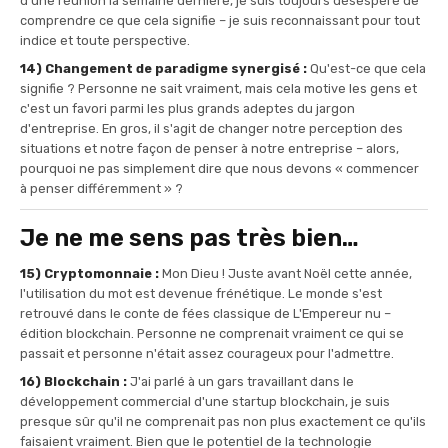
d'une réunion la semaine dernière, je suis toujours désespéré de
comprendre ce que cela signifie – je suis reconnaissant pour tout
indice et toute perspective.
14) Changement de paradigme synergisé :
Qu'est-ce que cela
signifie ? Personne ne sait vraiment, mais cela motive les gens et
c'est un favori parmi les plus grands adeptes du jargon
d'entreprise. En gros, il s'agit de changer notre perception des
situations et notre façon de penser à notre entreprise – alors,
pourquoi ne pas simplement dire que nous devons « commencer
à penser différemment » ?
Je ne me sens pas très bien…
15) Cryptomonnaie :
Mon Dieu ! Juste avant Noël cette année,
l'utilisation du mot est devenue frénétique. Le monde s'est
retrouvé dans le conte de fées classique de L'Empereur nu –
édition blockchain. Personne ne comprenait vraiment ce qui se
passait et personne n'était assez courageux pour l'admettre.
16) Blockchain :
J'ai parlé à un gars travaillant dans le
développement commercial d'une startup blockchain, je suis
presque sûr qu'il ne comprenait pas non plus exactement ce qu'ils
faisaient vraiment. Bien que le potentiel de la technologie