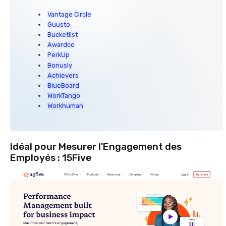
Vantage Circle
Guusto
Bucketlist
Awardco
PerkUp
Bonusly
Achievers
BlueBoard
WorkTango
Workhuman
Idéal pour Mesurer l'Engagement des
Employés : 15Five