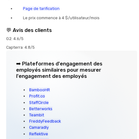
Page de tarification
Le prix commence à 4 $/utilisateur/mois
💬
Avis des clients
G2: 4.6/5
Capterra: 4.8/5
➡️ Plateformes d'engagement des
employés similaires pour mesurer
l'engagement des employés
BambooHR
Profit.co
StaffCircle
Betterworks
Teambit
FreddyFeedback
Camaradly
Reflektive