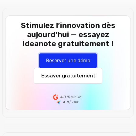
Stimulez l’innovation dès
aujourd’hui — essayez
Ideanote gratuitement !
Réserver une démo
Essayer gratuitement
4.7
/5 sur G2
4.9
/5
sur