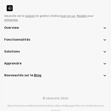
Ideanote est le
logiciel
de gestion d'idées
tout-en-un
,
flexible
pour
entreprise
.
Overview
Fonctionnalités
Solutions
Apprendre
Nouveautés sur le
Blog
© Ideanote 2026
Statut
Choix de confidentialité
Conditions
Sécurité
À propos
Plan du site
Partenaires
Contact