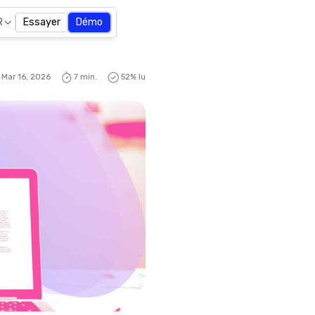
R
Essayer
Démo
Mar 16, 2026
7 min.
53
% lu