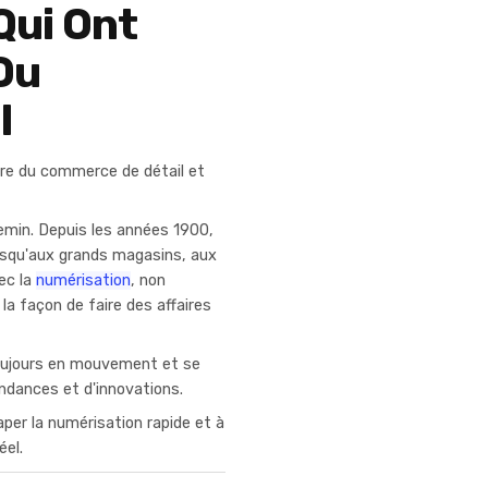
Qui Ont
Du
l
ure du commerce de détail et
emin. Depuis les années 1900,
usqu'aux grands magasins, aux
ec la
numérisation
, non
a façon de faire des affaires
toujours en mouvement et se
endances et d'innovations.
raper la numérisation rapide et à
éel.