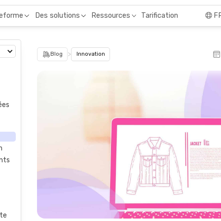
Tarification
teforme
Des solutions
Ressources
F
>
Blog
Innovation
ées
n
nts
nte