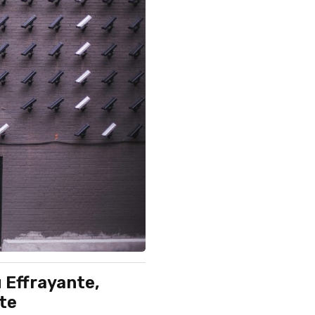
 Effrayante,
nte