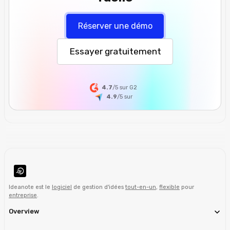
Réserver une démo
Essayer gratuitement
4.7
/5 sur G2
4.9
/5
sur
Ideanote est le
logiciel
de gestion d'idées
tout-en-un
,
flexible
pour
entreprise
.
Overview