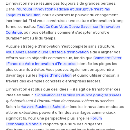
L'innovation ne se résume pas toujours à de grandes percées.
Dans
Pourquoi l'Innovation Radicale et Disruptive N'est Pas
Toujours la Solution
, nous explorons le pouvoir du changement
incrémental. Et si vous construisez une culture d'innovation à long
terme, consultez
Tout Ce Que Vous Devez Savoir sur l'Innovation
Continue
, où nous détaillons comment s'adapter et croître
durablement au fil du temps.
Aucune stratégie d'innovation n'est complète sans structure.
Vous Avez Besoin d'une Stratégie d'Innovation
aide à aligner vos
efforts sur les objectifs commerciaux, tandis que
Comment Éviter
l'Échec de Votre Innovation d'Entreprise
identifie les pièges les
plus courants à éviter. Vous pouvez également en apprendre
davantage sur les
Types d'Innovation
et quand utiliser chacun, à
travers des exemples concrets d'entreprises leaders.
L'innovation est plus que des idées — il s'agit de transformer ces
idées en valeur.
L'innovation est la mise en œuvre pratique d'idées
qui aboutissent à l'introduction de nouveaux biens ou services
.
Selon la
Harvard Business School
, même les innovations modestes
et bien exécutées peuvent offrir des avantages commerciaux
significatifs. Pour une perspective plus large, le
Forum
Économique Mondial
rapporte que 80 % des dirigeants
d'entreprise classent l'innovation parmi leurs trois principales