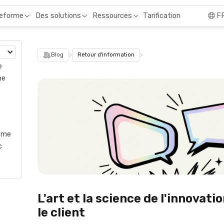
Tarification
teforme
Des solutions
Ressources
F
>
>
Blog
Retour d'information
e
ne
l me
c
L'art et la science de l'innovati
le client