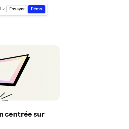
R
Essayer
Démo
on centrée sur