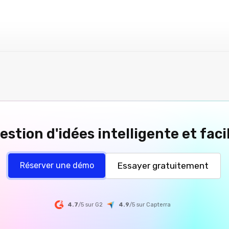
estion d'idées intelligente et faci
Essayer gratuitement
Réserver une démo
4.7
/5 sur G2
4.9
/5
sur
Capterra