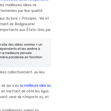
 les meilleures idées ne
erminées par leur qualité.
r du livre « Principes : Vie et
sement de Bridgewater
s importante aux États-Unis par
tocratie des idées comme « un
ndépendants et les amène à
 la meilleure pensée
anière pondérée en fonction
dées collectivement, au lieu
s de qui a eu
la meilleure idée ou
e, en mettant de côté les égos
vent venir de n'importe où, et
s intelligentes soient en