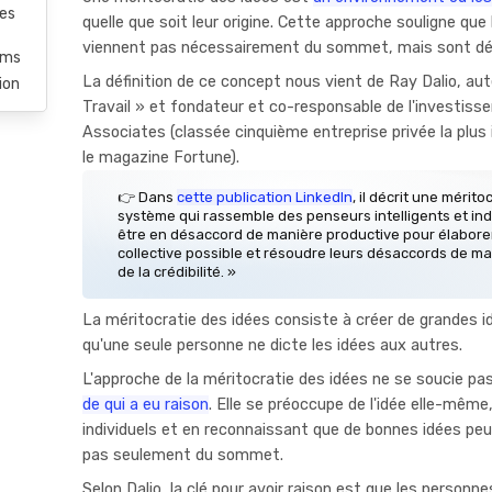
ées
quelle que soit leur origine. Cette approche souligne que
viennent pas nécessairement du sommet, mais sont dét
rms
La définition de ce concept nous vient de Ray Dalio, auteu
ion
Travail » et fondateur et co-responsable de l'investis
Associates (classée cinquième entreprise privée la plu
le magazine Fortune).
👉 Dans
cette publication LinkedIn
, il décrit une méri
système qui rassemble des penseurs intelligents et i
être en désaccord de manière productive pour élaborer
collective possible et résoudre leurs désaccords de m
de la crédibilité. »
La méritocratie des idées consiste à créer de grandes i
qu'une seule personne ne dicte les idées aux autres.
L'approche de la méritocratie des idées ne se soucie pa
de qui a eu raison
. Elle se préoccupe de l'idée elle-mêm
individuels et en reconnaissant que de bonnes idées peu
pas seulement du sommet.
Selon Dalio, la clé pour avoir raison est que les personne