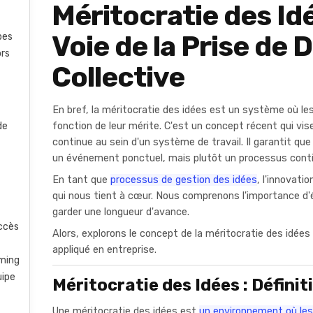
Méritocratie des Idé
Voie de la Prise de 
pes
ors
Collective
En bref, la méritocratie des idées est un système où le
fonction de leur mérite. C'est un concept récent qui vise 
de
continue au sein d'un système de travail. Il garantit que
un événement ponctuel, mais plutôt un processus cont
En tant que
processus de gestion des idées
, l'innovati
qui nous tient à cœur. Nous comprenons l'importance 
garder une longueur d'avance.
uccès
Alors, explorons le concept de la méritocratie des idée
appliqué en entreprise.
rming
uipe
Méritocratie des Idées : Définit
Une méritocratie des idées est
un environnement où les