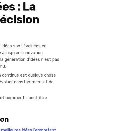
es : La
Décision
s idées sont évaluées en
à inspirer l'innovation
 la génération d'idées n'est pas
inu.
on continue est quelque chose
d'évoluer constamment et de
s et comment il peut être
ion
 meilleures idées l'emportent
,