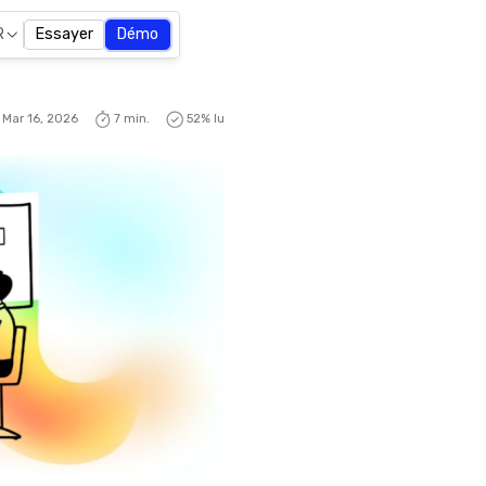
R
Essayer
Démo
Mar 16, 2026
7 min.
52
% lu