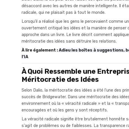
désaccord avec les autres de manière intelligente. Il é
radicale, qui ne plaisait pas à tout le monde.
Lorsqu'il a réalisé que les gens le percevaient comme un 
ouvertement critiqué les idées et la manière de penser de
approche dans un livre. Le livre décrit comment appliqu
méritocratie des idées sans détruire les relations.
À lire également :
Adieu les boîtes à suggestions, bo
l'IA
À Quoi Ressemble une Entrepri
Méritocratie des Idées
Selon Dalio, la méritocratie des idées a été l'une des pri
succès de Bridgewater. Dans une méritocratie des idées
environnement où la « véracité radicale » et la « transp
encouragées et où les gens y sont réceptifs.
La véracité radicale signifie être brutalement honnête san
s'agit de problèmes ou de faiblesses. La transparence ra