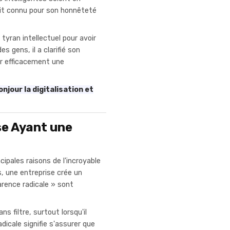
tait connu pour son honnêteté
tyran intellectuel pour avoir
s gens, il a clarifié son
er efficacement une
njour la digitalisation et
se Ayant une
ncipales raisons de l'incroyable
, une entreprise crée un
arence radicale » sont
s filtre, surtout lorsqu'il
dicale signifie s'assurer que