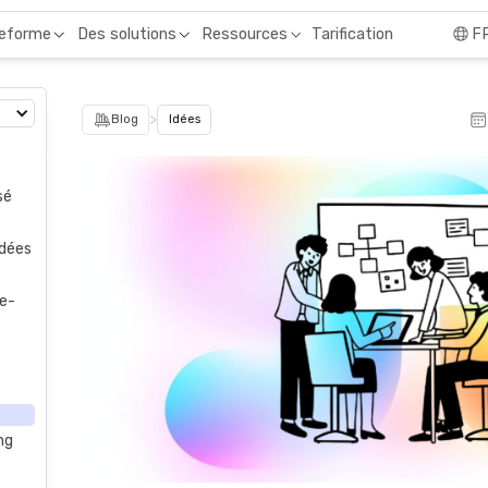
Tarification
teforme
Des solutions
Ressources
F
>
Blog
Idées
sé
idées
ue-
ng