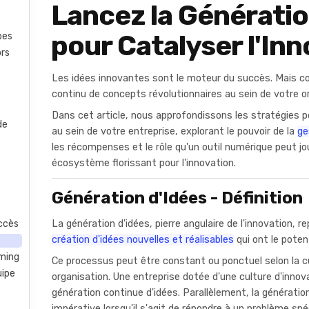
Lancez la Génératio
pour Catalyser l'In
pes
ors
Les idées innovantes sont le moteur du succès. Mais 
continu de concepts révolutionnaires au sein de votre o
Dans cet article, nous approfondissons les stratégies po
de
au sein de votre entreprise, explorant le pouvoir de la
ge
les récompenses et le rôle qu'un outil numérique peut jo
écosystème florissant pour l'innovation.
Génération d'Idées - Définition
La génération d'idées, pierre angulaire de l'innovation, r
uccès
création d'idées nouvelles et réalisables
qui ont le poten
rming
Ce processus peut être constant ou ponctuel selon la cu
uipe
organisation. Une entreprise dotée d'une culture d'inno
génération continue d'idées. Parallèlement, la génératio
impérative lorsqu'il s'agit de répondre à un problème spéc