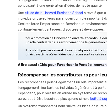
s'engageront naturellement dans davantage de conversa
conduisant à une génération d'idées de haute qualité.
‍Une
étude de la Harvard Business School
a révélé que « 
individus ont avec leurs pairs jouent un rôle important d
Ceci renforce l'importance de favoriser un environnemen
continuellement partagées, discutées et développées.
💡 La promotion de l'innovation ouverte et continue da
un rôle central dans le renforcement de la génération d
Il ne s'agit pas seulement d'avoir quelques individus inn
un écosystème où les idées de chacun sont valorisées e
À lire aussi :
Clés pour Favoriser la Pensée Innovan
Récompenser les contributeurs pour leu
Les récompenses jouent également un rôle important en
l'engagement, incitant les individus à générer et à part
Cependant, pour mettre en œuvre un système de réco
aurez peut-être besoin de plus qu'une simple
boîte à su
Un système transparent pour suivre les idées et leurs c