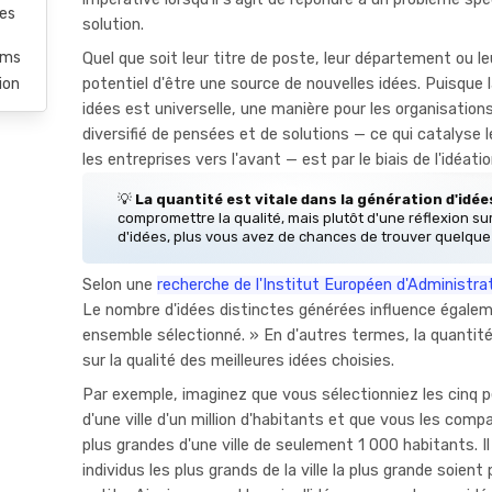
ées
solution.
rms
Quel que soit leur titre de poste, leur département ou l
potentiel d'être une source de nouvelles idées. Puisque 
ion
idées est universelle, une manière pour les organisations
diversifié de pensées et de solutions — ce qui catalyse l
les entreprises vers l'avant — est par le biais de l'idéati
💡
La quantité est vitale dans la génération d'idée
compromettre la qualité, mais plutôt d'une réflexion sur
d'idées, plus vous avez de chances de trouver quelque
Selon une
recherche de l'Institut Européen d'Administra
Le nombre d'idées distinctes générées influence égalem
ensemble sélectionné. » En d'autres termes, la quantit
sur la qualité des meilleures idées choisies.
Par exemple, imaginez que vous sélectionniez les cinq 
d'une ville d'un million d'habitants et que vous les comp
plus grandes d'une ville de seulement 1 000 habitants. Il
individus les plus grands de la ville la plus grande soient