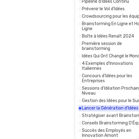
Pipeline d'Idées Continu
Prévenir le Vol d'Idées
Crowdsourcing pour les équi
Brainstorming En Ligne et H
Ligne
Boîte à Idées Renaît 2024
Première session de
brainstorming
Idées Qui Ont Changé le Mon
4 Exemples d'Innovations
Italiennes
Concours d'Idées pour les
Entreprises
Sessions d'Idéation Prochain
Niveau
Gestion des Idées pour le S
Lancer la Génération d'Idées
Stratégiser avant Brainsto
Conseils Brainstorming D'Éq
Succès des Employés en
Innovation Amont