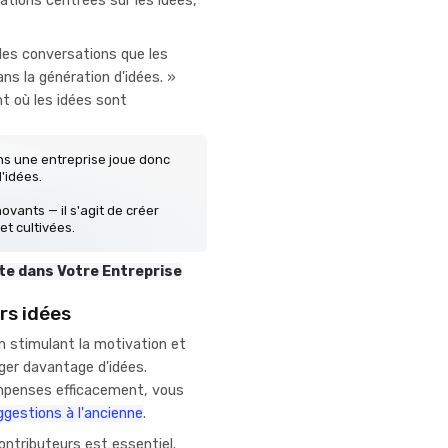
tions centrées sur les idées,
les conversations que les
ans la génération d'idées. »
t où les idées sont
ns une entreprise joue donc
'idées.
ovants — il s'agit de créer
t cultivées.
te dans Votre Entreprise
rs idées
 stimulant la motivation et
ager davantage d'idées.
mpenses efficacement, vous
ggestions à l'ancienne
.
ontributeurs est essentiel.