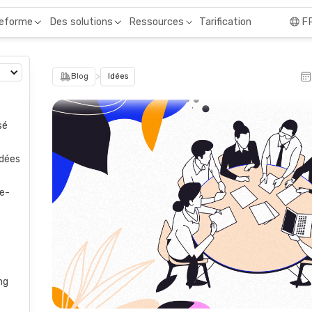
Tarification
teforme
Des solutions
Ressources
F
>
Blog
Idées
sé
idées
ue-
ng