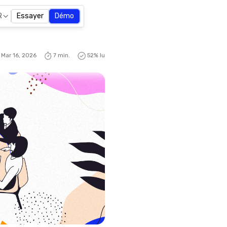
R
Essayer
Démo
Mar 16, 2026
7 min.
52
% lu