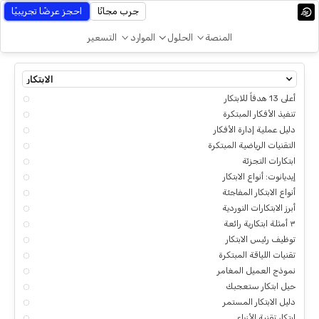
جرب مجانًا
احجز عرضًا تجريبيًا
المنصة
الحلول
الموارد
التسعير
الابتكار
أعلى 13 هدفاً للابتكار
تنفيذ الأفكار المبتكرة
دليل عملية إدارة الأفكار
التقنيات الرياضية المبتكرة
ابتكارات التجزئة
إيديانوت: أنواع الابتكار
أنواع الابتكار المفاجئة
أبرز الابتكارات النوردية
٣ أمثلة ابتكارية رائعة
توظيف رئيس الابتكار
تقنيات اللياقة المبتكرة
نموذج العميل المغامر
حيل ابتكار ستعجبك
دليل الابتكار المستمر
ابتكار تقنية الأزياء