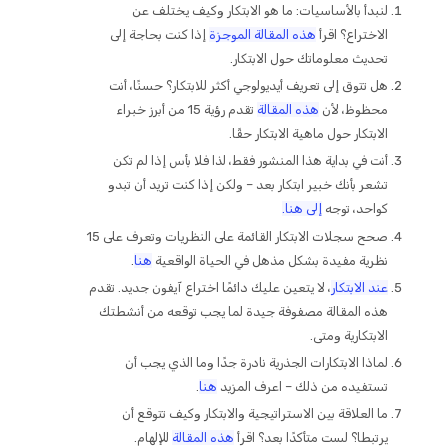
لنبدأ بالأساسيات: ما هو الابتكار وكيف يختلف عن
الاختراع؟ اقرأ
هذه المقالة الموجزة
إذا كنت بحاجة إلى
تحديث معلوماتك حول الابتكار.
هل تتوق إلى تعريف أيديولوجي أكثر للابتكار؟ حسنًا، أنت
محظوظ، لأن
هذه المقالة
تقدم رؤية 15 من أبرز خبراء
الابتكار حول ماهية الابتكار حقًا.
أنت في بداية هذا المنشور فقط، لذا فلا بأس إذا لم تكن
تشعر بأنك خبير ابتكار بعد – ولكن إذا كنت تريد أن تبدو
كواحد، توجه
إلى هنا.
صحح سجلات الابتكار القائمة على النظريات وتعرف على 15
نظرية مفيدة بشكل مذهل في الحياة الواقعية
هنا
.
عند الابتكار
، لا يتعين عليك دائمًا اختراع آيفون جديد. تقدم
هذه المقالة مصفوفة جيدة لما يجب توقعه من أنشطتك
الابتكارية ومتى.
لماذا الابتكارات الجذرية نادرة جدًا وما الذي يجب أن
تستفيده من ذلك – اعرف المزيد
هنا
.
ما العلاقة بين الاستراتيجية والابتكار وكيف تتوقع أن
يرتبطا؟ لست متأكدًا بعد؟ اقرأ
هذه المقالة
للإلهام.