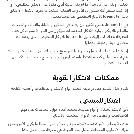
كذلك؟ ولكن من أين تبدأ إذا لم يكن لديك أدنى فكرة عن الابتكار التنظيمي؟ أو
إذا كنت تشعر أنك تفتقر إلى الأدوات العملية لتنفيذ ما تعرفه بالفعل؟ لا تقلق!
دليل Ideanote للابتكار التنظيمي هنا لمساعدتك.
في Ideanote، نقضي الكثير من وقتنا في التفكير والكتابة والقراءة والتحدث
والحلم بالابتكار وتوليد الأفكار. اعتقدنا أنه سيكون من العار ألا نشارك كل هذه
المعرفة معك. لذا، إليك دليل Ideanote للابتكار التنظيمي، الذي يقدم لك
محتوى قيمًا وملهمًا وعمليًا.
إذا فاتنا محتواك المفضل حول هذا الموضوع، يرجى التواصل معنا وإخبارنا بذلك.
يتم تحديث دليل كيفية الابتكار باستمرار بروابط ومواضيع جديدة، لذا تأكد من
التحقق بانتظام.
ممكنات الابتكار القوية
يقدم هذا القسم مصادر قيمة لتعلم أنواع الابتكار والمنظمات وأهمية الثقافة.
الابتكار للمبتدئين
يأتي الابتكار بأشكال وأنواع عديدة. ستجد أدناه موارد تساعدك على فهم
الاختلافات والتفاعل بين الأنواع المختلفة للابتكار.
تذكر، لا يتعلق الأمر دائمًا بالالتزام بنوع واحد أو آخر - غالبًا ما يكون الأمر يتعلق
بترك الأساليب المختلفة تعمل معًا. الحيلة هي معرفة متى تفعل ماذا.