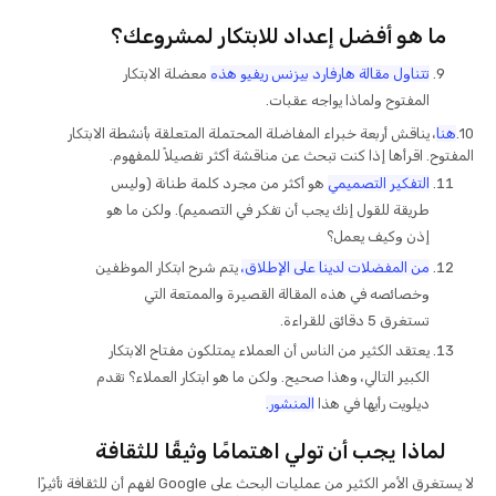
ما هو أفضل إعداد للابتكار لمشروعك؟
تتناول مقالة هارفارد بيزنس ريفيو هذه
معضلة الابتكار
المفتوح ولماذا يواجه عقبات.
10.
هنا
، يناقش أربعة خبراء المفاضلة المحتملة المتعلقة بأنشطة الابتكار
المفتوح. اقرأها إذا كنت تبحث عن مناقشة أكثر تفصيلاً للمفهوم.
التفكير التصميمي
هو أكثر من مجرد كلمة طنانة (وليس
طريقة للقول إنك يجب أن تفكر في التصميم). ولكن ما هو
إذن وكيف يعمل؟
من المفضلات لدينا على الإطلاق،
يتم شرح ابتكار الموظفين
وخصائصه في هذه المقالة القصيرة والممتعة التي
تستغرق 5 دقائق للقراءة.
يعتقد الكثير من الناس أن العملاء يمتلكون مفتاح الابتكار
الكبير التالي، وهذا صحيح. ولكن ما هو ابتكار العملاء؟ تقدم
ديلويت رأيها في هذا
المنشور.
لماذا يجب أن تولي اهتمامًا وثيقًا للثقافة
لا يستغرق الأمر الكثير من عمليات البحث على Google لفهم أن للثقافة تأثيرًا