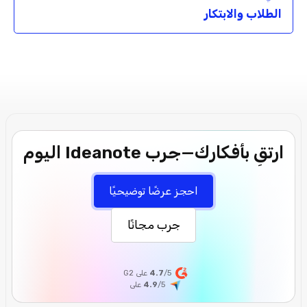
الطلاب والابتكار
ارتقِ بأفكارك—جرب Ideanote اليوم
احجز عرضًا توضيحيًا
جرب مجانًا
/5 على G2
4.7
/5
4.9
على