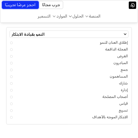
جرب مجانًا
احجز عرضًا تجريبيًا
المنصة
الحلول
الموارد
التسعير
النمو بقيادة الابتكار
إطلاق العنان للنمو
العجلة الدافعة
الغرض
المبادرون
جمع
المساهمون
شارك
إدارة
أصحاب المصلحة
قياس
تسريع
الابتكار الموجه بالأهداف