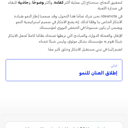
لتحقيق النجاح، ستحتاج إلى عملية أكثر
كفاءة
، وأكثر
وضوحًا
، و
جاذبية
للبقاء
في صدارة اللعبة.
في Ideanote، نحن ندرك تمامًا هذا التحول، وقد صممنا إطار النمو بقيادة
الابتكار الخاص بنا وفقًا لذلك. إنه يضع الابتكار في صميم استراتيجية النمو
ويضمن أن يكون منسوجًا في الحمض النووي لمؤسستك.
الإطار، والعجلة الدوارة، والمبادئ التي تربطها تمنحك نظامًا كاملاً لجعل الابتكار
شيئًا تقوم به مؤسستك بشكل موثوق، وليس شيئًا تتمناه.
انضم إلينا في تبني مستقبل الابتكار وخلق تأثير معًا.
التالي
إطلاق العنان للنمو