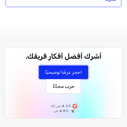
أشرك أفضل أفكار فريقك.
احجز عرضًا توضيحيًا
جرب مجانًا
/5 على G2
4.7
/5
4.9
على