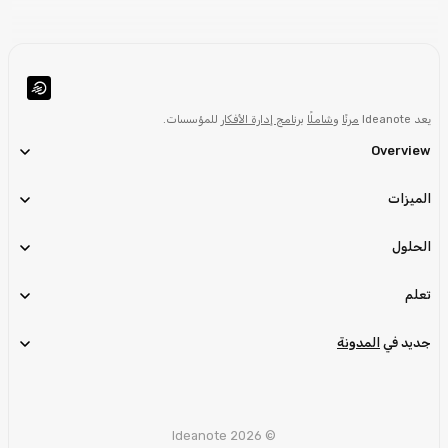
يعد Ideanote
مرنًا
و
شاملًا
برنامج إدارة الأفكار
للمؤسسات.
Overview
الميزات
الحلول
تعلم
جديد في
المدونة
© Ideanote 2026