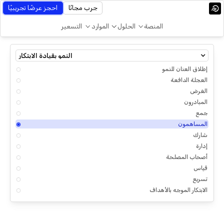
جرب مجانًا
احجز عرضًا تجريبيًا
المنصة
الحلول
الموارد
التسعير
النمو بقيادة الابتكار
إطلاق العنان للنمو
العجلة الدافعة
الغرض
المبادرون
جمع
المساهمون
شارك
إدارة
أصحاب المصلحة
قياس
تسريع
الابتكار الموجه بالأهداف