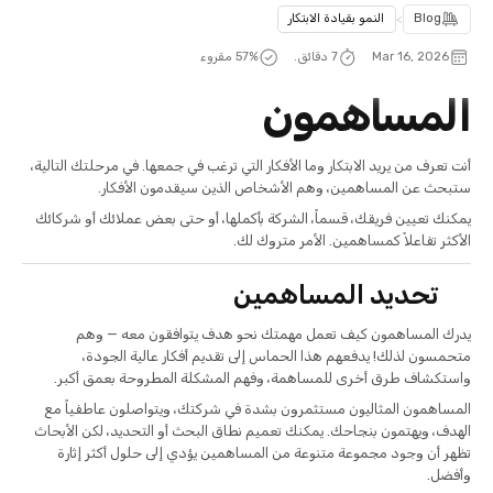
Blog
>
النمو بقيادة الابتكار
Mar 16, 2026
7 دقائق.
% مقروء
57
المساهمون
أنت تعرف من يريد الابتكار وما الأفكار التي ترغب في جمعها. في مرحلتك التالية،
ستبحث عن المساهمين، وهم الأشخاص الذين سيقدمون الأفكار.
يمكنك تعيين فريقك، قسماً، الشركة بأكملها، أو حتى بعض عملائك أو شركائك
الأكثر تفاعلاً كمساهمين. الأمر متروك لك.
تحديد المساهمين
يدرك المساهمون كيف تعمل مهمتك نحو هدف يتوافقون معه — وهم
متحمسون لذلك! يدفعهم هذا الحماس إلى تقديم أفكار عالية الجودة،
واستكشاف طرق أخرى للمساهمة، وفهم المشكلة المطروحة بعمق أكبر.
المساهمون المثاليون مستثمرون بشدة في شركتك، ويتواصلون عاطفياً مع
الهدف، ويهتمون بنجاحك. يمكنك تعميم نطاق البحث أو التحديد، لكن الأبحاث
تظهر أن وجود مجموعة متنوعة من المساهمين يؤدي إلى حلول أكثر إثارة
وأفضل.