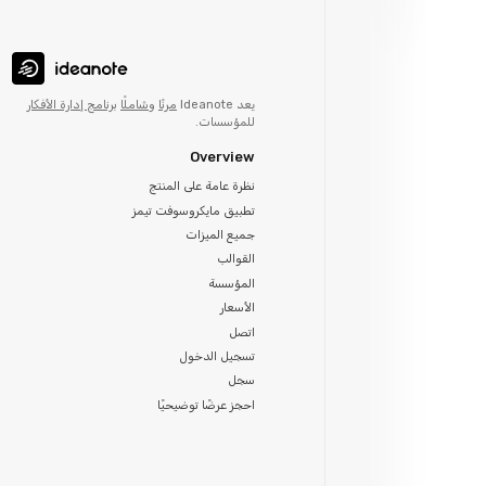
يعد Ideanote
مرنًا
و
شاملًا
برنامج إدارة الأفكار
للمؤسسات.
Overview
نظرة عامة على المنتج
تطبيق مايكروسوفت تيمز
جميع الميزات
القوالب
المؤسسة
الأسعار
اتصل
تسجيل الدخول
سجل
احجز عرضًا توضيحيًا