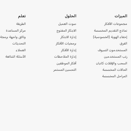
الميزات
الحلول
تعلم
مجموعات الأفكار
صوت العميل
الطريقة
نماذج التقديم المخصصة
الابتكار المفتوح
مركز المساعدة
إخفاء الهوية (الخصوصية)
إدارة الابتكار
وثائق واجهة برمجة 
الفرق
برمجيات الأفكار
التحديثات
المستخدمون الضيوف
إدارة الأفكار
العملاء
رتب المستخدمين
إدارة الملاحظات
الأسئلة الشائعة
السحب والإفلات كانبان
أفكار الموظفين
الحالات المخصصة
التحسين المستمر
المراحل المخصصة