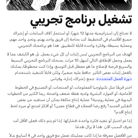
تشغيل برنامج تجريبي
لا تحتاج إلى استراتيجية مدتها 12 شهرًا، أو استثمار آلاف الساعات، أو إشراك
جميع الأقسام في التخطيط. أنت بحاجة إلى فريق واحد يهتم، وتحدٍ واحد مهم،
وعملية بسيطة، وفكرة واحدة قابلة للتطبيق. هذا هو برنامجك التجريبي.
الهدف من البرنامج التجريبي ليس إثبات أن كل شيء يعمل. بل هو الكشف عما لا
يعمل وجعل الإطلاق التالي أسهل 10 مرات. يمنحك البرنامج التجريبي البسيط
والسريع فرصة لإصلاح ما هو معطل قبل التوسع، وإذا كنت محظوظًا، يمكنك
بالفعل إثبات بعض التأثير. حافظ عليه صغيرًا، ولكن قابلاً للتنفيذ باستخدام
دورة العمل المتجددة
: جمع، إشراك، إدارة، وقياس.
اختر فريقًا مثل تكنولوجيا المعلومات، أو المنتجات، أو التصنيع في الخطوط
الأمامية، أو الموارد البشرية ولديه نقطة ضعف واضحة. ربما الكثير من الخطوات
اليدوية في عملية روتينية؟ عملية إنتاج مكلفة يمكن أن تستفيد من بعض
التفكير الجديد؟ رفع رضا العملاء في قطاع معين؟ أو أفكار لمنتج أو ميزة لخط
إنتاج أقدم؟
إذا تم اختيار أو تنفيذ فكرة واحدة، فشاركها. إذا لم يتم ذلك، فعلى الأقل أنت
تعرف السبب الآن. هذا لا يزال تقدمًا.
من الأفضل معرفة ما إذا كانت عمليتك تعمل مع فريق واحد في 4 أسابيع بدلاً