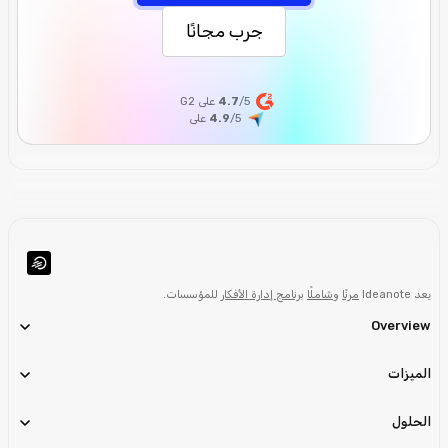
جرب مجانًا
/5 على G2
4.7
/5
4.9
على
يعد Ideanote
مرنًا
و
شاملًا
برنامج إدارة الأفكار
للمؤسسات.
Overview
الميزات
الحلول