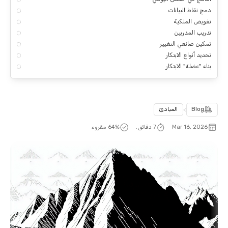
دمج نقاط البيانات
تفويض الملكية
تدريب المدربين
تمكين صانعي التغيير
تحديد أنواع الابتكار
بناء "عضلة" الابتكار
Blog
>
المبادئ
Mar 16, 2026
7 دقائق.
% مقروء
64