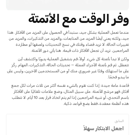
وفر الوقت مع الأتمتة
عندما تعمل العملية بشكل جيد، ستبدأ في الحصول على المزيد من الأفكار. هذا
جيد، ولكنه يعني أيضًا المزيد من المتابعات، والمزيد من التذكيرات، والمزيد من
تغييرات الحالة. لا تريد قضاء وقتك في نسخ التحديثات ولصقها أو مطاردة
المراجعين. تريد أن تجعل الأفكار ذات قيمة. هنا يأتي دور الأتمتة.
ولكن لا تبدأ بأتمتة كل شيء. أولاً، قم بتشغيل العملية يدويًا واكتشف أين
تتعطل. ثم قم بأتمتة الأجزاء المملة — تحديثات الحالة، التذكيرات، المهام. ركّز
على ما استهلك وقتًا غير ضروري منك أو من المستخدمين الآخرين، وليس على
ما يبدو فخمًا.
قاعدة عامة جيدة: إذا كنت تقوم بالشيء نفسه أكثر من ثلاث مرات لكل جمع
أفكار، فهو مرشح للأتمتة. على سبيل المثال، وضع علامات تلقائيًا على الأفكار
باسم التحدي، أو تنبيه المراجعين إذا لم يتم اتخاذ قرار بعد 10 أيام. لا تتطلب
هذه أنظمة معقدة، فقط بضع قواعد ذكية.
السابق
اجعل الابتكار سهلاً