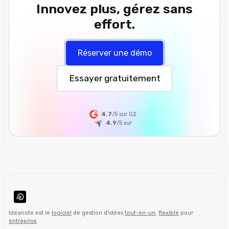
Innovez plus, gérez sans
effort.
Réserver une démo
Essayer gratuitement
4.7
/5 sur G2
4.9
/5
sur
Ideanote est le
logiciel
de gestion d'idées
tout-en-un
,
flexible
pour
entreprise
.