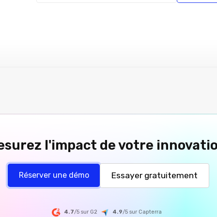
surez l'impact de votre innovati
Essayer gratuitement
Réserver une démo
4.7
/5 sur G2
4.9
/5
sur
Capterra