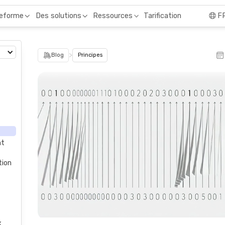
Tarification
teforme
Des solutions
Ressources
F
>
Blog
Principes
nt
tion
x