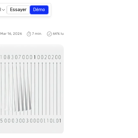
R
Essayer
Démo
Mar 16, 2026
7 min.
64
% lu