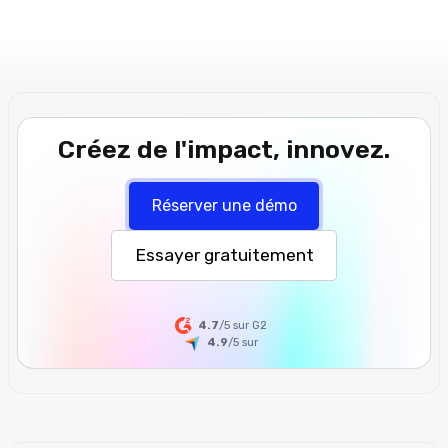
Créez de l'impact, innovez.
Réserver une démo
Essayer gratuitement
4.7
/5 sur G2
4.9
/5
sur