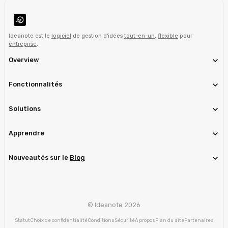
Ideanote est le
logiciel
de gestion d'idées
tout-en-un
,
flexible
pour
entreprise
.
Overview
Fonctionnalités
Solutions
Apprendre
Nouveautés sur le
Blog
© Ideanote 2026
Statut
Choix de confidentialité
Conditions
Sécurité
À propos
Plan du site
Partenaires