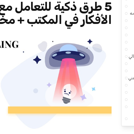
5 طرق ذكية للتعامل م
جه
الأفكار في المكتب + مخ
لي
ني