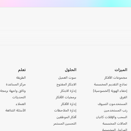
الميزات
الحلول
تعلم
مجموعات الأفكار
صوت العميل
الطريقة
نماذج التقديم المخصصة
الابتكار المفتوح
مركز المساعدة
إخفاء الهوية (الخصوصية)
إدارة الابتكار
وثائق واجهة برمجة 
الفرق
برمجيات الأفكار
التحديثات
المستخدمون الضيوف
إدارة الأفكار
العملاء
رتب المستخدمين
إدارة الملاحظات
الأسئلة الشائعة
السحب والإفلات كانبان
أفكار الموظفين
الحالات المخصصة
التحسين المستمر
المراحل المخصصة