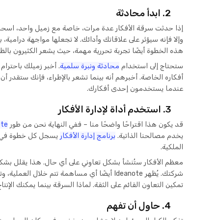
2. ابدأ محادثة
إذا حدثت سرقة الأفكار عدة مرات، خاصة مع زميل واحد، اسحبه ج
وإلا فإنه سيؤثر على علاقاتك وأدائك. لا تجعلها مواجهة درامية
هذه الخطوة أيضًا تجربة تحررية مهمة، حيث يشعر الكثيرون با
ستحتاج إلى استخدام
محادثة ونبرة سلمية
. أخبر زميلك باحترام
أفكاره الخاصة. أخبرهم أنه بينما تشعر بالإطراء، فإنك ستقدر 
عندما يستخدمون إحدى أفكارك.
3. استخدم أداة لإدارة الأفكار
قد يكون هذا اقتراحًا واضحًا منا – ففي النهاية نحن من طور
ote
يخدم مصالحنا الذاتية.
برنامج إدارة الأفكار
يسجل كل خطوة في
الملكية.
معظم الأفكار ستُنشأ بشكل تعاوني على أي حال. هذا يقلل بشك
شركتك. يُظهر Ideanote أيضًا أي مساهمة تتم خلال ا
تمكين التعاون القائم على الثقة. لماذا السرقة بينما يمكنك الإنت
4. حاول أن تفهم