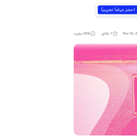
احجز عرضًا تجريبيًا
Mar 16,
7 دقائق.
% مقروء
56