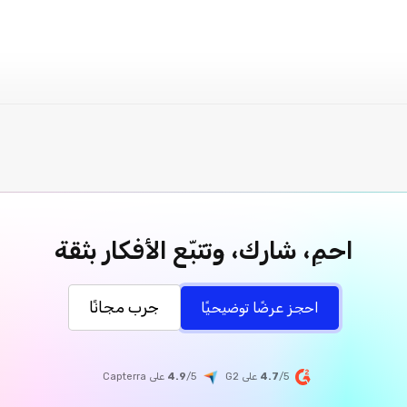
احمِ، شارك، وتتبّع الأفكار بثقة
جرب مجانًا
احجز عرضًا توضيحيًا
/5 على G2
4.7
/5
4.9
على
Capterra