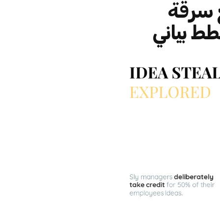
ع سرقة
طط بياني