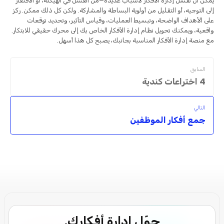
يمكن أن تفشل إدارة الأفكار لأسباب عديدة—من الفشل في الهيكلة، أو الافتقار
إلى التوجيه، أو التقليل من أولوية البساطة والمشاركة. ولكن كل ذلك ممكن. ركز
على الأهداف الواضحة، وتبسيط العمليات، وقياس التأثير، وتحديد توقعات
واقعية، ويمكنك تحويل نظام إدارة الأفكار الخاص بك إلى محرك حقيقي للابتكار.
مع منصة إدارة الأفكار المناسبة بجانبك، يصبح كل هذا أسهل.
السابق
4 اختراعات كندية
التالي
جمع أفكار الموظفين
حوّل إدارة أفكارك.