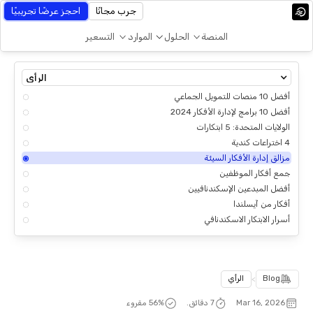
جرب مجانًا
احجز عرضًا تجريبيًا
المنصة
الحلول
الموارد
التسعير
الرأي
أفضل 10 منصات للتمويل الجماعي
أفضل 10 برامج لإدارة الأفكار 2024
الولايات المتحدة: 5 ابتكارات
4 اختراعات كندية
مزالق إدارة الأفكار السيئة
جمع أفكار الموظفين
أفضل المبدعين الإسكندنافيين
أفكار من آيسلندا
أسرار الابتكار الاسكندنافي
Blog
>
الرأي
Mar 16, 2026
7 دقائق.
% مقروء
57