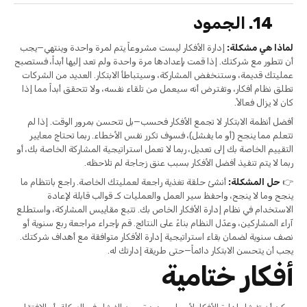
14. الجمود
لماذا هي مشكلة:
إدارة الأفكار ليست مشروعاً يتم لمرة واحدة وينتهي—يجب
أن تتطور مع شركتك. إذا قمت بإعدادها مرة واحدة ولم تعد إليها أبداً، فستصبح
عمليتك قديمة، وستنخفض المشاركة، وسيتباطأ الابتكار. العديد من الشركات
تطلق نظام أفكار، وتفترض أنه سيعمل من تلقاء نفسه، ولا تتحقق أبداً مما إذا
كان لا يزال فعالاً.
أفضل أنظمة الابتكار لا تجمع الأفكار فحسب—بل تتحسن بمرور الوقت. إذا لم
تتعلم مما ينجح (أو ما يفشل)، فسوف تكرر نفس الأخطاء. ربما تحتاج معايير
التقييم الخاصة بك إلى تعديل، ربما لا تعمل استراتيجية المشاركة الخاصة بك، أو
ربما لا يتم تنفيذ أفضل الأفكار بسبب عنق زجاجة لم تلاحظه.
👉
حل المشكلة:
أنشئ حلقة تغذية راجعة لعمليتك الخاصة. راجع بانتظام ما
ينجح وما لا ينجح، واحفظ سير العمل والعمليات كـ قوالب قابلة لإعادة
الاستخدام في نظام إدارة الأفكار الخاص بك. تتبع مقاييس المشاركة، واستطلع
آراء المشاركين، وعدّل النظام بناءً على النتائج. قم بإجراء مراجعة ربع سنوية أو
نصف سنوية لضمان بقاء استراتيجية إدارة الأفكار متوافقة مع أهداف شركتك.
يجب أن يتحسن الابتكار دائماً—حتى طريقة إدارتك له.
أفكار ختامية