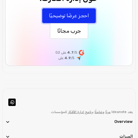
احجز عرضًا توضيحيًا
جرب مجانًا
/5 على G2
4.7
/5
4.9
على
يعد Ideanote
مرنًا
و
شاملًا
برنامج إدارة الأفكار
للمؤسسات.
Overview
الميزات