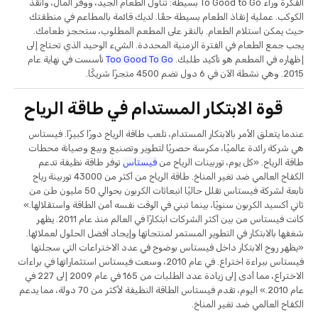
الفكرة وراء To Good to Go بسيطة: تناول الطعام الجيد، ووفر المال، وأنقذ
الكوكب. عملية إنقاذ الطعام بسيطة حقًا. لديك قائمة بالمطاعم في منطقتك
حيث يمكن استلام الطعام. بالنقر على المطعم المطلوب، ستحجز طعامك.
يجب جمع الطعام في الفترة الزمنية المحددة. الشيء الوحيد الذي تحتاج إلى
إظهاره في المطعم هو تأكيد طلبك.
Too Good To Go
تأسست في نهاية عام
2015. وهي نشطة الآن في 6 دول تضم 4500 متجرًا شريكًا.
قوة الابتكار المستدام في طاقة الرياح
عندما يتعلق الأمر بالابتكار المستدام، تلعب طاقة الرياح دورًا كبيرًا. فيستاس
هي شركة رائدة عالميًا، مكرسة حصريًا لتطوير وتصنيع وبيع وصيانة محطات
طاقة الرياح. «كل يوم، توربينات الرياح من
فيستاس
توفر طاقة نظيفة تدعم
الكفاح العالمي ضد تغير المناخ. طاقة الرياح من أكثر من 43000 توربينة رياح
تابعة لشركة فيستاس تقلل حاليًا انبعاثات الكربون بحوالي 50 مليون طن من
ثاني أكسيد الكربون سنويًا، بينما تبني في الوقت نفسه أمن الطاقة واستقلالها.»
كانت فيستاس من بين أكثر الشركات ابتكارًا في العالم منذ عام 2011. يظهر
شغفها بالابتكار في التطوير المستمر لمنتجاتها وإيجاد أفضل الحلول لعملائها.
«يظهر روح الابتكار داخل فيستاس بوضوح في عدد الاختراعات التي سجلتها
فيستاس ببراءة اختراع. في عام 2010، وسعت فيستاس استثماراتها في براءات
الاختراع، مما أدى إلى زيادة عدد الطلبات من 165 في عام 2009 إلى 227 في
عام 2010.» اليوم، تقدم فيستاس الطاقة النظيفة لأكثر من 70 دولة، مما يدعم
الكفاح العالمي ضد تغير المناخ.