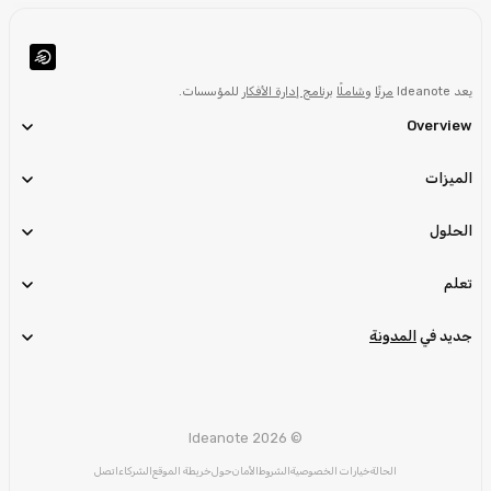
يعد Ideanote
مرنًا
و
شاملًا
برنامج إدارة الأفكار
للمؤسسات.
Overview
الميزات
الحلول
تعلم
جديد في
المدونة
© Ideanote 2026
الحالة
خيارات الخصوصية
الشروط
الأمان
حول
خريطة الموقع
الشركاء
اتصل