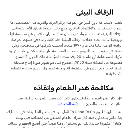
الزفاف البيئي
تلعب الاستدامة دورًا كبيرًا في الموضة. يركز المزيد والمزيد من المصممين على
المواد المستدامة والاقتصاد الدائري. ومع ذلك، عندما يتعلق الأمر بفساتين
الزفاف البيئية، هناك اسم واحد يجب أن تتذكره. ليلى حافظي هي مصممة أزياء
نرويجية بدأت اتجاه حفلات الزفاف البيئية. لقد كانت رائدة في مشهد الموضة
الراقية الواعية بيئيًا منذ عام 1997 عندما أسست شركتها في ستافنجر، وهي
مدينة في جنوب غرب النرويج. حصلت المصممة على جائزة أفضل علامة تجارية
للأزياء المستدامة في عام 2014 وقد نمت عالميًا منذ ذلك الحين. أقمشتها
مصنوعة من أقمشة بيئية 100%. «طموح ليلى هو تطوير دورة إنتاج صديقة
للبيئة تمامًا وهي عضو في المنظمة النرويجية المعروفة باسم مبادرة التجارة
الأخلاقية.»
مكافحة هدر الطعام وإنقاذه
«إذا كان هدر الطعام بلدًا، فسيكون ثالث أكبر مصدر للغازات الدفيئة بعد
الولايات المتحدة والصين.» –
الأمم المتحدة
عندما ظهر تطبيق To Good To Go لأول مرة في متجر التطبيقات في الدنمارك،
بدأ الناس يتحدثون عنه. كان شراء الطعام المتبقي من المطاعم قبل وقت
الإغلاق مفهومًا جديدًا، لكنه لم يستغرق وقتًا طويلاً حتى أصبح المفهوم السائد.