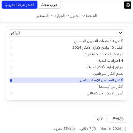
جرب مجانًا
احجز عرضًا تجريبيًا
المنصة
الحلول
الموارد
التسعير
الرأي
أفضل 10 منصات للتمويل الجماعي
أفضل 10 برامج لإدارة الأفكار 2024
الولايات المتحدة: 5 ابتكارات
4 اختراعات كندية
مزالق إدارة الأفكار السيئة
جمع أفكار الموظفين
أفضل المبدعين الإسكندنافيين
أفكار من آيسلندا
أسرار الابتكار الاسكندنافي
Blog
>
الرأي
Mar 16, 2026
7 دقائق.
% مقروء
53