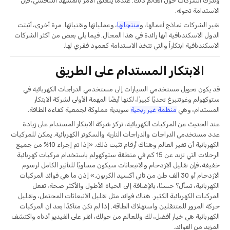
وتدرك الشركات حول العالم ذلك. عندما يتعلق الأمر بالمشهد التنافسي، فإن
الاستدامة تحوله.
تغير الشركات نماذج أعمالها، و
منتجاتها
، وعملياتها وتقنياتها. مرة أخرى، أثبتت
الدول الاسكندنافية أنها رائدة في هذا المجال. فيما يلي بعض من أكثر الشركات
الاسكندنافية ابتكاراً والتي تتخذ الاستدامة كعمود فقري لها.
الابتكار المستدام على الطريق
قد يكون تحويل مستخدمي السيارات إلى مستخدمي الدراجات الكهربائية في
ستوكهولم وغوتنبرغ تحديًا كبيرًا، لكنها أيضًا المهمة الأولى لشركة الابتكار
المستدام، وهي
منظمة غير ربحية
سويدية مملوكة لجمعية كفاءة الطاقة.
عند الحديث عن المركبات الكهربائية، تركز شركة الابتكار المستدام على زيادة
عدد مستخدمي الدراجات والدراجات النارية والسكوتر الكهربائية. يمكن للمركبات
الكهربائية أن تغير العالم وهناك أرقام تثبت ذلك. «إذا تم إجراء 10% من جميع
الرحلات التي تزيد عن 15 كم في منطقة ستوكهولم باستخدام مركبات كهربائية
خفيفة، فإن تقليل الازدحام والانبعاثات سيكون مساويًا للتأثير الكامل لرسوم
الازدحام أو 30 ألف طن من ثاني أكسيد الكربون.» إذن ما هي فوائد المركبات
الكهربائية، تسأل؟ حسنًا، بالإضافة إلى الحياة الأطول والأكثر صحة، تفعل
المركبات الكهربائية الكثير. هناك فوائد مثل تقليل الانبعاثات المحتمل، وتقليل
حركة المرور للمتنقلين واستهلاك الطاقة. إذا لم تكن متأكدًا بعد أن المركبات
الكهربائية هي خيار أفضل، لك وللعالم من حولك، انقر على الفيديو أدناه واكتشف
المزيد من الفوائد.