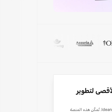
محفز الأقصى لتطوير
الانتقال من توليد الأفكار إلى التنفيذ سلس مع Ideanote. تُمكّن هذه المنصة