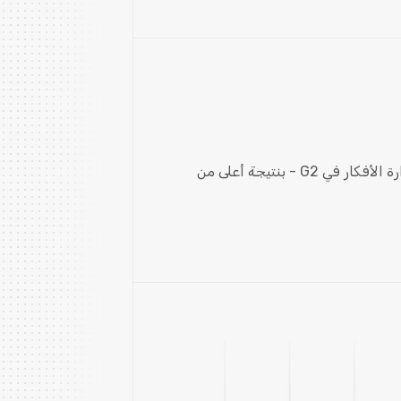
فخورون بالاعتراف بنا كقائد لإدارة الأفكار في G2 - بنتيجة أعلى من