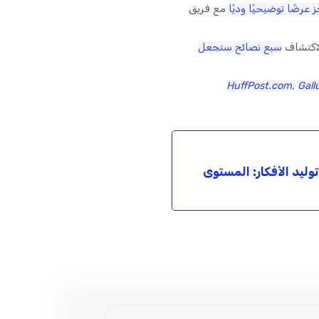
 عرضًا توضيحيًا وديًا
مع فريق
لاكتشاف
سبع نصائح ستجعل
HuffPost.com
,
Gall
ليد الأفكار: المستوى