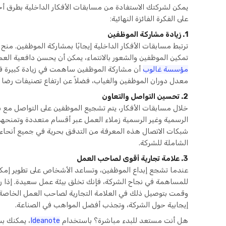
يمكن لشركتك الاستفادة من مسابقات الأفكار الداخلية بطرق أ
على الفكرة الفائزة النهائية:
1. زيادة مشاركة الموظفين
ترتبط مسابقات الأفكار الداخلية إيجابًا بمشاركة الموظفين. منح ز
تمكين الموظفين والشعور بالانتماء، يمكن أن يحسن دافعية ال
مؤسسة غالوب
أن مشاركة الموظفين ساهمت في زيادة كبيرة في 
معدل دوران الموظفين والغياب، فضلاً عن ارتفاع تصنيفات رضا ا
2. تحسين التواصل والتعاون
خلال مسابقات الأفكار، يتم تشجيع الموظفين على التواصل مع ب
الرسمية وغير الرسمية زملاء العمل عبر أقسام متعددة وتمنحه
شبكات الاتصال هذه المعرفة من التدفق بحرية في جميع أنحاء ا
الشاملة للشركة.
3. علامة تجارية أقوى لصاحب العمل
عندما تشجع إبداع الموظفين، وتساعد الأشخاص على تطوير إمكا
للمساهمة في نجاح الشركة، فإنك تخلق بيئة عمل سعيدة. إذا ربط
وقمت بتوصيل ذلك في العلامة التجارية لصاحب العمل الخاصة
إيجابية حول الشركة، وتجذب أفضل المواهب في الصناعة.
هل أنت مستعد للبدء مباشرة؟ باستخدام
Ideanote
، يمكنك ب