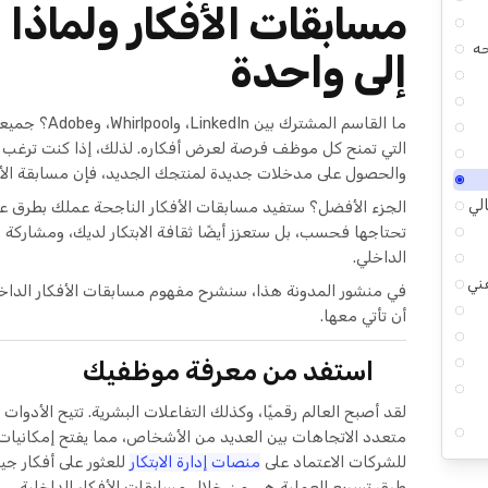
مسابقات الأفكار ولماذا
جه
إلى واحدة
ما القاسم المشترك بين LinkedIn، وWhirlpool، وAdobe؟ جميعهم يعتنقون
التي تمنح كل موظف فرصة لعرض أفكاره. لذلك، إذا كنت ترغب في 
والحصول على مدخلات جديدة لمنتجك الجديد، فإن مسابقة الأفك
لي
الجزء الأفضل؟ ستفيد مسابقات الأفكار الناجحة عملك بطرق عدي
تحتاجها فحسب، بل ستعزز أيضًا ثقافة الابتكار لديك، ومشاركة 
الداخلي.
ني
في منشور المدونة هذا، سنشرح مفهوم مسابقات الأفكار الداخل
أن تأتي معها.
استفد من معرفة موظفيك
لقد أصبح العالم رقميًا، وكذلك التفاعلات البشرية. تتيح الأدوات وا
متعدد الاتجاهات بين العديد من الأشخاص، مما يفتح إمكانيات ج
للشركات الاعتماد على
منصات إدارة الابتكار
للعثور على أفكار جي
طرق تسريع العملية هي من خلال مسابقات الأفكار الداخلية.