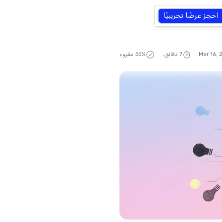
احجز عرضًا تجريبيًا
Mar 16,
7 دقائق.
% مقروء
56