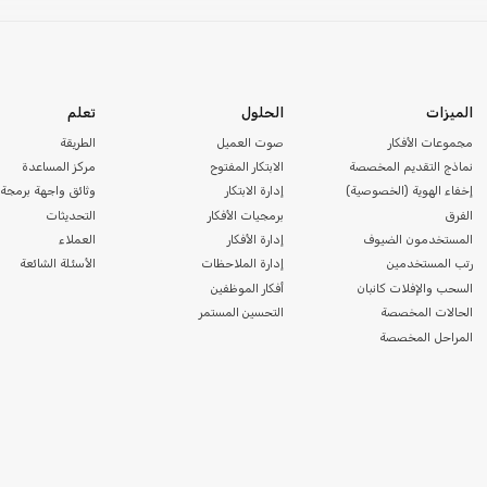
الميزات
الحلول
تعلم
مجموعات الأفكار
صوت العميل
الطريقة
نماذج التقديم المخصصة
الابتكار المفتوح
مركز المساعدة
إخفاء الهوية (الخصوصية)
إدارة الابتكار
وثائق واجهة برمجة 
الفرق
برمجيات الأفكار
التحديثات
المستخدمون الضيوف
إدارة الأفكار
العملاء
رتب المستخدمين
إدارة الملاحظات
الأسئلة الشائعة
السحب والإفلات كانبان
أفكار الموظفين
الحالات المخصصة
التحسين المستمر
المراحل المخصصة