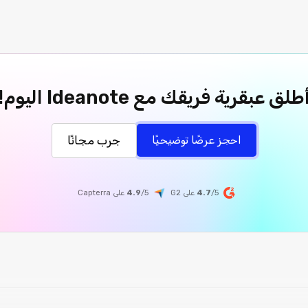
طلق عبقرية فريقك مع Ideanote اليوم!
جرب مجانًا
احجز عرضًا توضيحيًا
/5 على G2
4.7
/5
4.9
على
Capterra