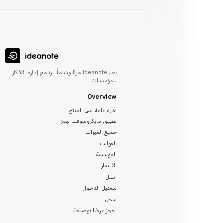
يعد Ideanote
مرنًا
و
شاملًا
برنامج إدارة الأفكار
للمؤسسات.
Overview
نظرة عامة على المنتج
تطبيق مايكروسوفت تيمز
جميع الميزات
القوالب
المؤسسة
الأسعار
اتصل
تسجيل الدخول
سجل
احجز عرضًا توضيحيًا