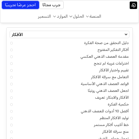
جرب مجانًا
احجز عرضًا تجريبيًا
المنصة
الحلول
الموارد
التسعير
الأفكار
دليل التحقق من صحة الفكرة
أفكار التفكير المفتوح
مقدمة العصف الذهني العكسي
اختراعات غريبة لم تنجح
تقييم واختيار الأفكار
التعامل مع سرقة الأفكار
قواعد العصف الذهني الأساسية
اجعل العصف الذهني روتينًا
الأفكار والابتكار: تعريف
حكمية الفكرة
أفضل 10 أدوات للعصف الذهني
توليد الأفكار المنظم
خط أنابيب أفكار مستمر
منع سرقة الأفكار
تمويل جماعي للفرق