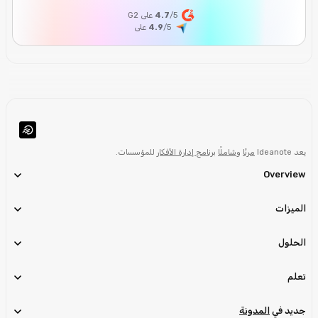
/5 على G2
4.7
/5
4.9
على
يعد Ideanote
مرنًا
و
شاملًا
برنامج إدارة الأفكار
للمؤسسات.
Overview
الميزات
الحلول
تعلم
جديد في
المدونة