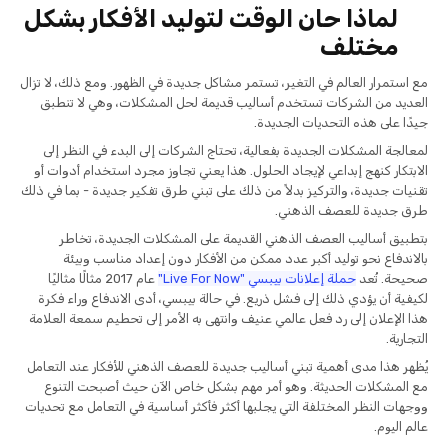
لماذا حان الوقت لتوليد الأفكار بشكل
مختلف
مع استمرار العالم في التغير، تستمر مشاكل جديدة في الظهور. ومع ذلك، لا تزال
العديد من الشركات تستخدم أساليب قديمة لحل المشكلات، وهي لا تنطبق
جيدًا على هذه التحديات الجديدة.
لمعالجة المشكلات الجديدة بفعالية، تحتاج الشركات إلى البدء في النظر إلى
الابتكار كنهج إبداعي لإيجاد الحلول. هذا يعني تجاوز مجرد استخدام أدوات أو
تقنيات جديدة، والتركيز بدلاً من ذلك على تبني طرق تفكير جديدة - بما في ذلك
طرق جديدة للعصف الذهني.
بتطبيق أساليب العصف الذهني القديمة على المشكلات الجديدة، تخاطر
بالاندفاع نحو توليد أكبر عدد ممكن من الأفكار دون إعداد مناسب وبيئة
صحيحة. تُعد
حملة إعلانات بيبسي "Live For Now"
عام 2017 مثالًا مثاليًا
لكيفية أن يؤدي ذلك إلى فشل ذريع. في حالة بيبسي، أدى الاندفاع وراء فكرة
هذا الإعلان إلى رد فعل عالمي عنيف وانتهى به الأمر إلى تحطيم سمعة العلامة
التجارية.
يُظهر هذا مدى أهمية تبني أساليب جديدة للعصف الذهني للأفكار عند التعامل
مع المشكلات الحديثة. وهو أمر مهم بشكل خاص الآن حيث أصبحت التنوع
ووجهات النظر المختلفة التي يجلبها أكثر فأكثر أساسية في التعامل مع تحديات
عالم اليوم.