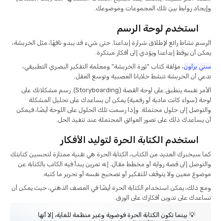
وإيجاد روابط بين تلك المجموعات وموضوعك.
استخدم لوحة الرسم
الرسم نشاط رائع لإطلاق شرارة إبداعنا. حتى شيء قد يبدو تافهًا، مثل الخربشة،
يمكن أن يوقظ إبداعنا ويؤدي إلى أفكار مبتكرة.
سني براون
، مؤلفة كتاب "ثورة الخربشة" ومعلمة التفكير البصري التطبيقي،
تدعي أن الخربشة تنشط خلايانا العصبية وتوسع العقل.
الأمر نفسه ينطبق على لوحة القصة (Storyboarding). رسم مشكلاتك على
لوحة (سواء كانت مادية أو رقمية) يمكن أن يساعدك على تحليل المشكلة
والتوصل إلى حلول محتملة. وإذا رسمت تلك الحلول على اللوحة أيضًا، فيمكن
أن يساعدك ذلك على تصور العوائق المحتملة عند تنفيذ الحل.
استخدم الكتابة الحرة لتوليد الأفكار
كما سيخبرك العديد من الكتاب، الكتابة الحرة هي تقنية ممتازة لتحسين كتابتك
والتوصل إلى قصة رواية أو مخطط مقال. إنه تمرين يبدأ فيه الكاتب بالكتابة عن
موضوع معين ولا يتوقف للتفكير أو تصحيح نفسه أو تحرير ما كتبه.
ومع ذلك، يمكن استخدام الكتابة الحرة أيضًا في العصف الذهني، حيث يمكن أن
تساعدك على تدوين أفكارك على الورق.
💡 بينما تكون الكتابة الحرة فوضوية وغير منظمة للغاية، إلا أنها