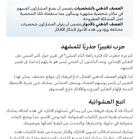
العصف الذهني بالشخصيات
يتضمن أن يضع المشاركون أنفسهم
في مكان شخصية مشهورة ويسألون عما ستفعله تلك الشخصية
لحل المشكلة المطروحة.
العصف الذهني بالأدوار
يتضمن أن يتولى المشاركون شخصيات
مختلفة ويؤدون هذه الأدوار لابتكار الأفكار.
جرب تغييرًا جذريًا للمشهد
كم مرة خطرت لك فكرة رائعة أثناء المشي؟ في تقرير حول تأثير المشي على
التفكير الإبداعي، وجد الباحثون أن المشي ليس هو ما يلهم إبداعنا، بل تغيير
المشهد.
لذا، لإلهام العصف الذهني الفعال، ادعُ فريقك إلى موقع مختلف. يمكن لهذا
التغيير أن يكسر روتينهم المعتاد ويشعل الحماس. يمكنك حتى تجربة الأنشطة
البدنية لإلهام التفكير الجريء والأفكار خارج الصندوق.
اتبع العشوائية
أحيانًا، قد لا يعرف فريقك من أين يبدأ في استلهام أفكاره. في هذه الحالة، يمكنك
استخدام تقنية اختيار الكلمات العشوائية. كما يوحي الاسم، تبدأ بوضع كلمات
عشوائية في حاوية، واختيارها، والتحدث عن كيفية اتصالها بموضوعك.
يمكنك استخدام قالب لتدوين أفكارك وأفكار جديدة من لعبة الكلمات هذه.
لجعله أكثر تنظيمًا، يمكنك أيضًا تجميع الكلمات المتشابهة معًا (بنك الكلمات)