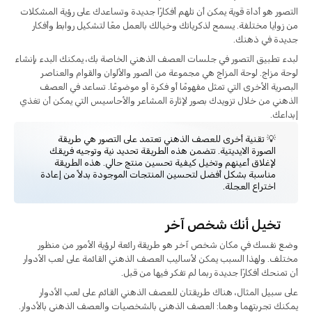
التصور هو أداة قوية يمكن أن تلهم أفكارًا جديدة وتساعدك على رؤية المشكلات
من زوايا مختلفة. يسمح لذكرياتك وخيالك بالعمل معًا لتشكيل روابط وأفكار
جديدة في ذهنك.
لبدء تطبيق التصور في جلسات العصف الذهني الخاصة بك، يمكنك البدء بإنشاء
لوحة مزاج. لوحة المزاج هي مجموعة من الصور والألوان والقوام والعناصر
البصرية الأخرى التي تمثل مفهومًا أو فكرة أو موضوعًا. تساعد في العصف
الذهني من خلال تزويدك بصور لإثارة المشاعر والأحاسيس التي يمكن أن تغذي
إبداعك.
💡 تقنية أخرى للعصف الذهني تعتمد على التصور هي طريقة
الصورة الايديتية. تتضمن هذه الطريقة تحديد نية وتوجيه فريقك
لإغلاق أعينهم وتخيل كيفية تحسين منتج حالي. هذه الطريقة
مناسبة بشكل أفضل لتحسين المنتجات الموجودة بدلاً من إعادة
اختراع العجلة.
تخيل أنك شخص آخر
وضع نفسك في مكان شخص آخر هو طريقة رائعة لرؤية الأمور من منظور
مختلف. ولهذا السبب يمكن لأساليب العصف الذهني القائمة على لعب الأدوار
أن تمنحك أفكارًا جديدة ربما لم تفكر فيها من قبل.
على سبيل المثال، هناك طريقتان للعصف الذهني القائم على لعب الأدوار
يمكنك تجربتهما وهما: العصف الذهني بالشخصيات والعصف الذهني بالأدوار.