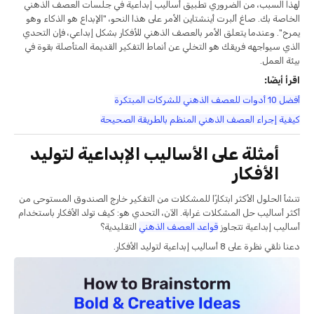
لهذا السبب، من الضروري تطبيق أساليب إبداعية في جلسات العصف الذهني
الخاصة بك. صاغ ألبرت أينشتاين الأمر على هذا النحو، "الإبداع هو الذكاء وهو
يمرح". وعندما يتعلق الأمر بالعصف الذهني للأفكار بشكل إبداعي، فإن التحدي
الذي سيواجهه فريقك هو التخلي عن أنماط التفكير القديمة المتأصلة بقوة في
بيئة العمل.
اقرأ أيضًا:
أفضل 10 أدوات للعصف الذهني للشركات المبتكرة
كيفية إجراء العصف الذهني المنظم بالطريقة الصحيحة
أمثلة على الأساليب الإبداعية لتوليد
الأفكار
تنشأ الحلول الأكثر ابتكارًا للمشكلات من التفكير خارج الصندوق المستوحى من
أكثر أساليب حل المشكلات غرابة. الآن، التحدي هو: كيف تولد الأفكار باستخدام
أساليب إبداعية تتجاوز
قواعد العصف الذهني
التقليدية؟
دعنا نلقي نظرة على 8 أساليب إبداعية لتوليد الأفكار.