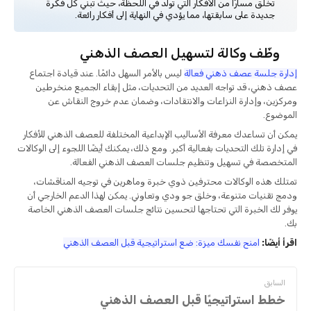
تخلق مسارًا من الأفكار التي تولد في اللحظة، حيث تبني كل فكرة
جديدة على سابقتها، مما يؤدي في النهاية إلى أفكار رائعة.
وظّف وكالة لتسهيل العصف الذهني
إدارة جلسة عصف ذهني فعالة
ليس بالأمر السهل دائمًا. عند قيادة اجتماع
عصف ذهني، قد تواجه العديد من التحديات، مثل إبقاء الجميع منخرطين
ومركزين، وإدارة النزاعات والانتقادات، وضمان عدم خروج النقاش عن
الموضوع.
يمكن أن تساعدك معرفة الأساليب الإبداعية المختلفة للعصف الذهني للأفكار
في إدارة تلك التحديات بفعالية أكبر. ومع ذلك، يمكنك أيضًا اللجوء إلى الوكالات
المتخصصة في تسهيل وتنظيم جلسات العصف الذهني الفعالة.
تمتلك هذه الوكالات محترفين ذوي خبرة وماهرين في توجيه المناقشات،
ودمج تقنيات متنوعة، وخلق جو ودي وتعاوني. يمكن لهذا الدعم الخارجي أن
يوفر لك الخبرة التي تحتاجها لتحسين نتائج جلسات العصف الذهني الخاصة
بك.
اقرأ أيضًا:
امنح نفسك ميزة: ضع استراتيجية قبل العصف الذهني
السابق
خطط استراتيجيًا قبل العصف الذهني