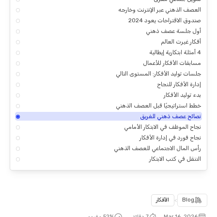
العصف الذهني عبر الإنترنت وخارجه
صندوق الاقتراحات يعود 2024
أول جلسة عصف ذهني
أفكار غيرت العالم
4 أمثلة ابتكارية إيطالية
مسابقات الأفكار للأعمال
جلسات توليد الأفكار: المستوى التالي
إدارة الأفكار للنجاح
بدء توليد الأفكار
خطط استراتيجيًا قبل العصف الذهني
نصائح عصف ذهني للفريق
نجاح الموظف في الابتكار الأمامي
نجاح فورد في إدارة الأفكار
رأس المال الاجتماعي للعصف الذهني
التنقل في كتب الابتكار
Blog
>
الأفكار
Mar 16, 2026
7 دقائق.
% مقروء
53